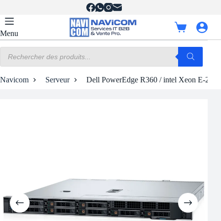
Passer
au
contenu
Panier
Menu
d’achat
Recherche
de
produits
Navicom
Serveur
Dell PowerEdge R360 / intel Xeon E-2414