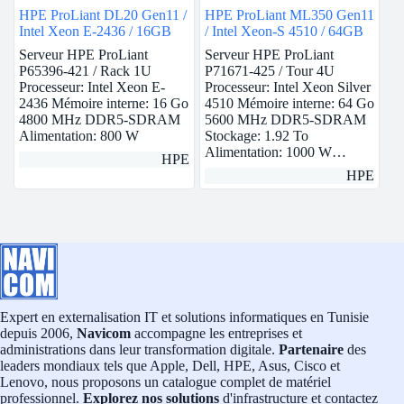
HPE ProLiant DL20 Gen11 /
HPE ProLiant ML350 Gen11
Intel Xeon E-2436 / 16GB
/ Intel Xeon-S 4510 / 64GB
Serveur HPE ProLiant
Serveur HPE ProLiant
P65396-421 / Rack 1U
P71671-425 / Tour 4U
Processeur: Intel Xeon E-
Processeur: Intel Xeon Silver
2436 Mémoire interne: 16 Go
4510 Mémoire interne: 64 Go
4800 MHz DDR5-SDRAM
5600 MHz DDR5-SDRAM
Alimentation: 800 W
Stockage: 1.92 To
Alimentation: 1000 W…
HPE
HPE
Expert en externalisation IT et solutions informatiques en Tunisie
depuis 2006,
Navicom
accompagne les entreprises et
administrations dans leur transformation digitale.
Partenaire
des
leaders mondiaux tels que Apple, Dell, HPE, Asus, Cisco et
Lenovo, nous proposons un catalogue complet de matériel
professionnel.
Explorez nos solutions
d'infrastructure et contactez