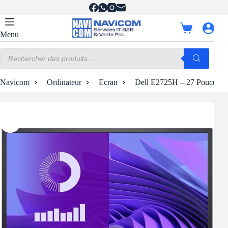
Passer
au
contenu
Panier
Menu
d’achat
Recherche
de
produits
Navicom
Ordinateur
Ecran
Dell E2725H – 27 Pouces 