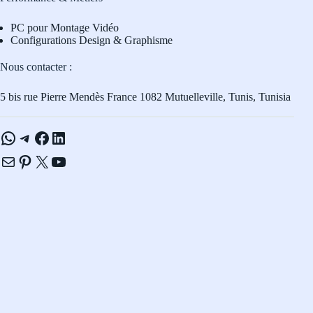
PC pour Montage Vidéo
Configurations Design & Graphisme
Nous contacter :
5 bis rue Pierre Mendès France 1082 Mutuelleville, Tunis, Tunisia
WhatsApp
Telegram
Facebook
LinkedIn
E-mail
Pinterest
X
YouTube