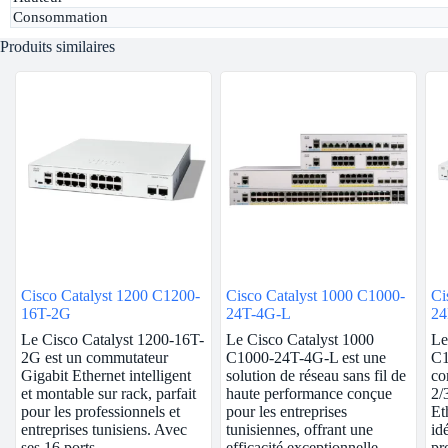
Consommation
Produits similaires
Cisco Catalyst 1200 C1200-
Cisco Catalyst 1000 C1000-
Ci
16T-2G
24T-4G-L
24
Le Cisco Catalyst 1200-16T-
Le Cisco Catalyst 1000
Le
2G est un commutateur
C1000-24T-4G-L est une
C1
Gigabit Ethernet intelligent
solution de réseau sans fil de
co
et montable sur rack, parfait
haute performance conçue
2/
pour les professionnels et
pour les entreprises
Et
entreprises tunisiens. Avec
tunisiennes, offrant une
id
ses 16 ports…
efficacité exceptionnelle,
pr