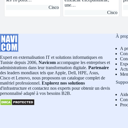
une…
Cisco
Cisco
À pro
A p
Conf
Expert en externalisation IT et solutions informatiques en
Cond
Tunisie depuis 2006,
Navicom
accompagne les entreprises et
Exp
administrations dans leur transformation digitale.
Partenaire
Actu
des leaders mondiaux tels que Apple, Dell, HPE, Asus,
Men
Cisco et Lenovo, nous proposons un catalogue complet de
Suppo
matériel professionnel.
Explorez nos solutions
d'infrastructure et contactez nos experts pour obtenir un devis
personnalisé adapté à vos besoins B2B.
Aid
Con
Pro