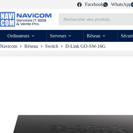
Passer
Facebook
WhatsApp
au
contenu
Recherche
de
produits
Ordinateurs
Serveurs
Réseau
Sécuri
Navicom
Réseau
Switch
D-Link GO-SW-16G