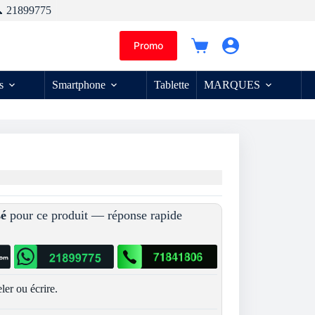
 21899775
Promo
Panier
d’achat
s
Smartphone
Tablette
MARQUES
sé
pour ce produit — réponse rapide
ler ou écrire.