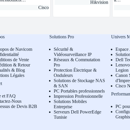
Hikvision
Cisco
pos
Solutions Pro
Univers 
ropos de Navicom
Sécurité &
Espace 
identialité
Vidéosurveillance IP
Solutio
itions de Vente
Réseaux & Commutation
Dell Te
édition & Retour
Pro
L
enovo 
alités & Blog
Protection Électrique &
Legion
tions Légales
Onduleurs
Canon S
Solutions de Stockage NAS
d'Impre
rt
& SAN
Cisco N
PC Portables professionnels
Performan
e et FAQ
Impression Professionnelle
tactez-Nous
Solutions Mobiles
cessus de Devis B2B
PC pou
Entreprise
Configu
Serveurs Dell PowerEdge
Graphi
Tunisie