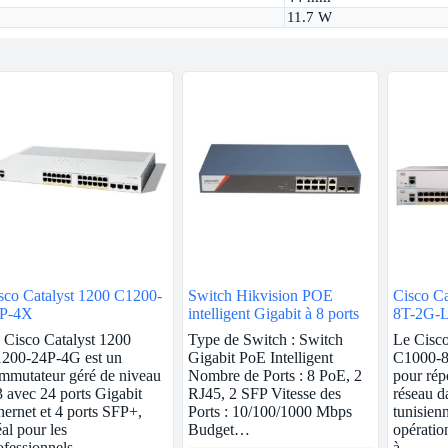
11.7 W
sco Catalyst 1200 C1200-
Switch Hikvision POE
Cisco Ca
P-4X
intelligent Gigabit à 8 ports
8T-2G-
 Cisco Catalyst 1200
Type de Switch : Switch
Le Cisco
200-24P-4G est un
Gigabit PoE Intelligent
C1000-8
mmutateur géré de niveau
Nombre de Ports : 8 PoE, 2
pour rép
3 avec 24 ports Gigabit
RJ45, 2 SFP Vitesse des
réseau da
hernet et 4 ports SFP+,
Ports : 10/100/1000 Mbps
tunisienn
éal pour les
Budget…
opératio
ofessionnels…
à…