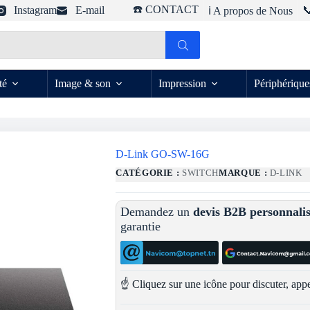
☎️ CONTACT
Instagram
E-mail

ℹ️ A propos de Nous
té
Image & son
Impression
Périphérique
D-Link GO-SW-16G
CATÉGORIE :
SWITCH
MARQUE :
D-LINK
Demandez un
devis B2B personnali
garantie
☝️ Cliquez sur une icône pour discuter, appe