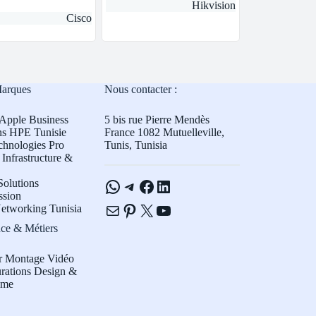
Hikvision
Cisco
Marques
Nous contacter :
Apple Business
5 bis rue Pierre Mendès
ns HPE Tunisie
France 1082 Mutuelleville,
chnologies Pro
Tunis, Tunisia
Infrastructure &
WhatsApp
Telegram
Facebook
LinkedIn
olutions
ssion
E-mail
Pinterest
X
YouTube
etworking Tunisia
ce & Métiers
r Montage Vidéo
rations Design &
sme