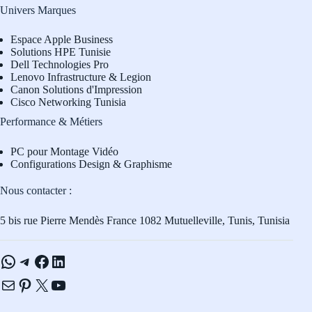
Univers Marques
Espace Apple Business
Solutions HPE Tunisie
Dell Technologies Pro
L
enovo Infrastructure & Legion
Canon Solutions d'Impression
Cisco Networking Tunisia
Performance & Métiers
PC pour Montage Vidéo
Configurations Design & Graphisme
Nous contacter :
5 bis rue Pierre Mendès France 1082 Mutuelleville, Tunis, Tunisia
WhatsApp
Telegram
Facebook
LinkedIn
E-mail
Pinterest
X
YouTube