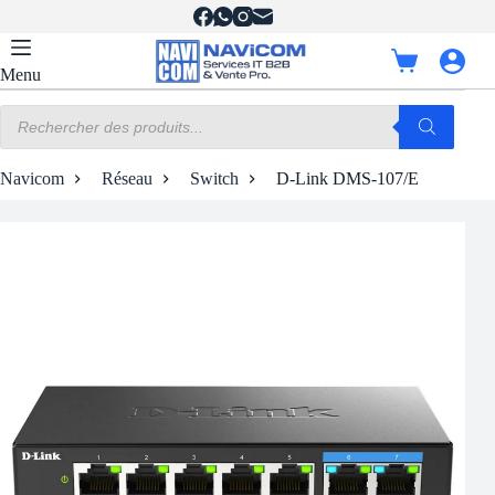
Passer
au
contenu
Panier
Menu
d’achat
Recherche
de
produits
Navicom
Réseau
Switch
D-Link DMS-107/E