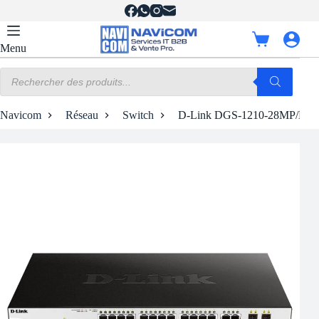
Passer
au
contenu
Panier
Menu
d’achat
Recherche
de
produits
Navicom
Réseau
Switch
D-Link DGS-1210-28MP/E