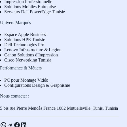
Impression Professionnelle
Solutions Mobiles Entreprise
Serveurs Dell PowerEdge Tunisie
Univers Marques
Espace Apple Business
Solutions HPE Tunisie
Dell Technologies Pro
L
enovo Infrastructure & Legion
Canon Solutions d'Impression
Cisco Networking Tunisia
Performance & Métiers
PC pour Montage Vidéo
Configurations Design & Graphisme
Nous contacter :
5 bis rue Pierre Mendès France 1082 Mutuelleville, Tunis, Tunisia
WhatsApp
Telegram
Facebook
LinkedIn