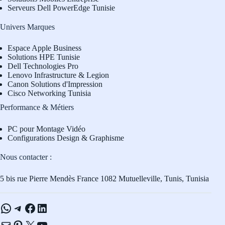
Serveurs Dell PowerEdge Tunisie
Univers Marques
Espace Apple Business
Solutions HPE Tunisie
Dell Technologies Pro
L
enovo Infrastructure & Legion
Canon Solutions d'Impression
Cisco Networking Tunisia
Performance & Métiers
PC pour Montage Vidéo
Configurations Design & Graphisme
Nous contacter :
5 bis rue Pierre Mendès France 1082 Mutuelleville, Tunis, Tunisia
WhatsApp
Telegram
Facebook
LinkedIn
E-mail
Pinterest
X
YouTube