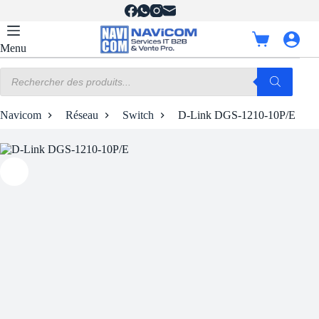
Passer
au
contenu
Panier
Menu
d’achat
Recherche
de
produits
Navicom
Réseau
Switch
D-Link DGS-1210-10P/E