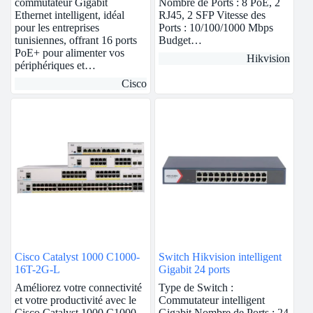
commutateur Gigabit
Nombre de Ports : 8 PoE, 2
Ethernet intelligent, idéal
RJ45, 2 SFP Vitesse des
pour les entreprises
Ports : 10/100/1000 Mbps
tunisiennes, offrant 16 ports
Budget…
PoE+ pour alimenter vos
Hikvision
périphériques et…
Cisco
Cisco Catalyst 1000 C1000-
Switch Hikvision intelligent
16T-2G-L
Gigabit 24 ports
Améliorez votre connectivité
Type de Switch :
et votre productivité avec le
Commutateur intelligent
Cisco Catalyst 1000 C1000-
Gigabit Nombre de Ports : 24