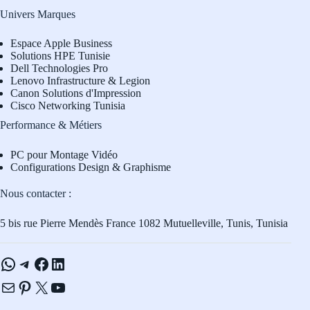
Univers Marques
Espace Apple Business
Solutions HPE Tunisie
Dell Technologies Pro
L
enovo Infrastructure & Legion
Canon Solutions d'Impression
Cisco Networking Tunisia
Performance & Métiers
PC pour Montage Vidéo
Configurations Design & Graphisme
Nous contacter :
5 bis rue Pierre Mendès France 1082 Mutuelleville, Tunis, Tunisia
WhatsApp
Telegram
Facebook
LinkedIn
E-mail
Pinterest
X
YouTube