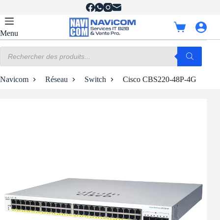
Passer
au
contenu
Panier
Menu
d’achat
Recherche
de
produits
Navicom
Réseau
Switch
Cisco CBS220-48P-4G