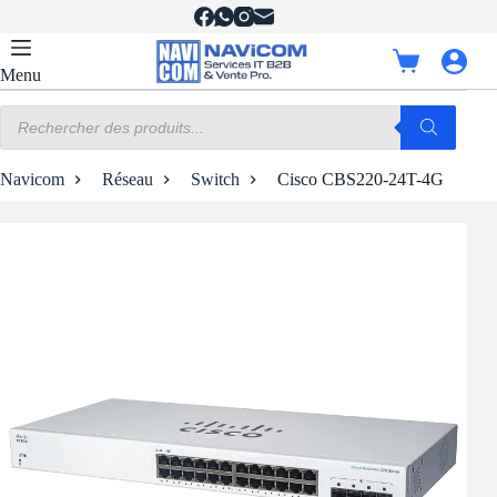
Passer
au
contenu
Panier
Menu
d’achat
Recherche
de
produits
Navicom
Réseau
Switch
Cisco CBS220-24T-4G