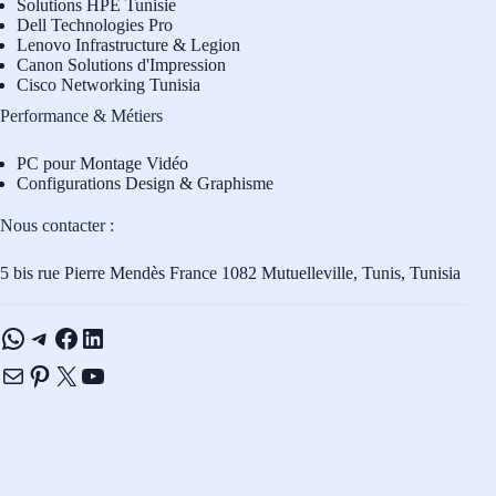
Solutions HPE Tunisie
Dell Technologies Pro
L
enovo Infrastructure & Legion
Canon Solutions d'Impression
Cisco Networking Tunisia
Performance & Métiers
PC pour Montage Vidéo
Configurations Design & Graphisme
Nous contacter :
5 bis rue Pierre Mendès France 1082 Mutuelleville, Tunis, Tunisia
WhatsApp
Telegram
Facebook
LinkedIn
E-mail
Pinterest
X
YouTube