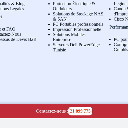
alités & Blog
Protection Électrique &
Legion
tions Légales
Onduleurs
Canon S
Solutions de Stockage NAS
d'Impre
rt
& SAN
Cisco N
PC Portables professionnels
Performan
e et FAQ
Impression Professionnelle
tactez-Nous
Solutions Mobiles
cessus de Devis B2B
PC pou
Entreprise
Configu
Serveurs Dell PowerEdge
Graphi
Tunisie
Contactez-nous :
21 899 775
temap:
1
|
2
|
3
|
4
|
5
|
6
|
7
|
8
|
9
|
10
|
11
|
12
|
13