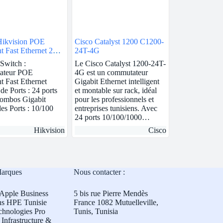
Hikvision POE
Cisco Catalyst 1200 C1200-
nt Fast Ethernet 24
24T-4G
Switch :
Le Cisco Catalyst 1200-24T-
ateur POE
4G est un commutateur
nt Fast Ethernet
Gigabit Ethernet intelligent
e Ports : 24 ports
et montable sur rack, idéal
combos Gigabit
pour les professionnels et
des Ports : 10/100
entreprises tunisiens. Avec
24 ports 10/100/1000…
Hikvision
Cisco
Marques
Nous contacter :
Apple Business
5 bis rue Pierre Mendès
ns HPE Tunisie
France 1082 Mutuelleville,
chnologies Pro
Tunis, Tunisia
Infrastructure &