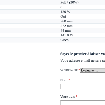
PoE+ (30W)
8
120 W
Oui
268 mm
272 mm
44 mm
141.8 W
Cisco
Soyez le premier à laisser 
Votre adresse e-mail ne sera p
VOTRE NOTE
*
Nom
*
Votre avis
*