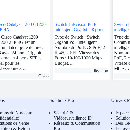
sco Catalyst 1200 C1200-
Switch Hikvision POE
Switch 
P-4X
intelligent Gigabit à 8 ports
intellige
ports
 Cisco Catalyst 1200
Type de Switch : Switch
Type de 
200-24P-4G est un
Gigabit PoE Intelligent
Commut
mmutateur géré de niveau
Nombre de Ports : 8 PoE, 2
intellige
3 avec 24 ports Gigabit
RJ45, 2 SFP Vitesse des
Nombre d
hernet et 4 ports SFP+,
Ports : 10/100/1000 Mbps
PoE, 2 
éal pour les
Budget…
Vitesse 
ofessionnels…
Mbps…
Hikvision
Cisco
pos
Solutions Pro
Univers 
ropos de Navicom
Sécurité &
Espace 
identialité
Vidéosurveillance IP
Solutio
itions de Vente
Réseaux & Commutation
Dell Te
édition & Retour
Pro
L
enovo 