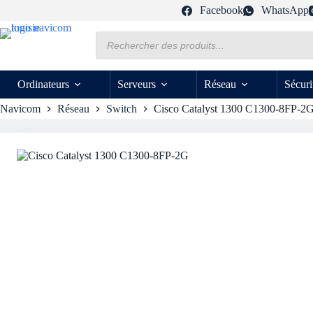
Passer
Facebook
WhatsApp
au
contenu
Recherche
de
produits
Ordinateurs
Serveurs
Réseau
Sécuri
Navicom
Réseau
Switch
Cisco Catalyst 1300 C1300-8FP-2