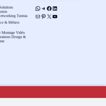
WhatsApp
Telegram
Facebook
LinkedIn
olutions
ssion
E-mail
Pinterest
X
YouTube
etworking Tunisia
ce & Métiers
r Montage Vidéo
rations Design &
sme