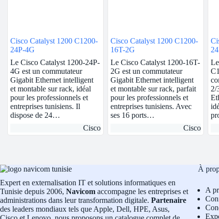
Cisco Catalyst 1200 C1200-
Cisco Catalyst 1200 C1200-
Ci
24P-4G
16T-2G
24
Le Cisco Catalyst 1200-24P-
Le Cisco Catalyst 1200-16T-
Le
4G est un commutateur
2G est un commutateur
C1
Gigabit Ethernet intelligent
Gigabit Ethernet intelligent
co
et montable sur rack, idéal
et montable sur rack, parfait
2/
pour les professionnels et
pour les professionnels et
Et
entreprises tunisiens. Il
entreprises tunisiens. Avec
id
dispose de 24…
ses 16 ports…
pr
Cisco
Cisco
À pro
Expert en externalisation IT et solutions informatiques en
A p
Tunisie depuis 2006,
Navicom
accompagne les entreprises et
Conf
administrations dans leur transformation digitale.
Partenaire
Cond
des leaders mondiaux tels que Apple, Dell, HPE, Asus,
Exp
Cisco et Lenovo, nous proposons un catalogue complet de