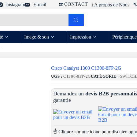
☎️ CONTACT
Instagram
E-mail

ℹ️ A propos de Nous
té
Image & son
Impression
Périphérique
G
Cisco Catalyst 1300 C1300-8FP-2G
UGS :
C1300-8FP-2G
CATÉGORIE :
SWITCH
Demandez un
devis B2B personnali
garantie
☝️ Cliquez sur une icône pour discuter, appe