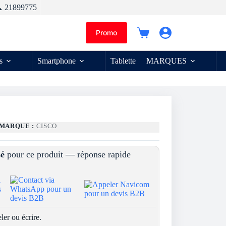
 21899775
Promo
Panier
d’achat
s
Smartphone
Tablette
MARQUES
MARQUE :
CISCO
sé
pour ce produit — réponse rapide
ler ou écrire.