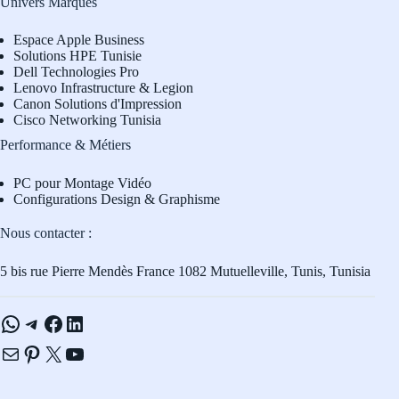
Univers Marques
Espace Apple Business
Solutions HPE Tunisie
Dell Technologies Pro
L
enovo Infrastructure & Legion
Canon Solutions d'Impression
Cisco Networking Tunisia
Performance & Métiers
PC pour Montage Vidéo
Configurations Design & Graphisme
Nous contacter :
5 bis rue Pierre Mendès France 1082 Mutuelleville, Tunis, Tunisia
WhatsApp
Telegram
Facebook
LinkedIn
E-mail
Pinterest
X
YouTube