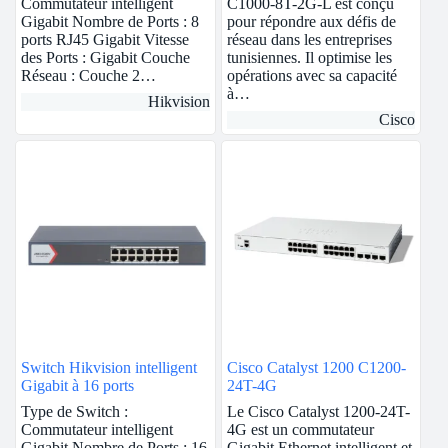
Commutateur intelligent
C1000-8T-2G-L est conçu
Gigabit Nombre de Ports : 8
pour répondre aux défis de
ports RJ45 Gigabit Vitesse
réseau dans les entreprises
des Ports : Gigabit Couche
tunisiennes. Il optimise les
Réseau : Couche 2…
opérations avec sa capacité
à…
Hikvision
Cisco
Switch Hikvision intelligent
Cisco Catalyst 1200 C1200-
Gigabit à 16 ports
24T-4G
Type de Switch :
Le Cisco Catalyst 1200-24T-
Commutateur intelligent
4G est un commutateur
Gigabit Nombre de Ports : 16
Gigabit Ethernet intelligent et