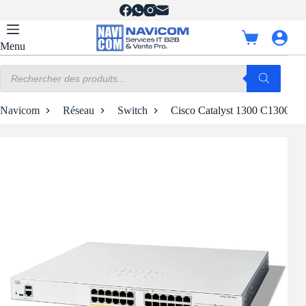
Passer
au
contenu
Panier
Menu
d’achat
Recherche
de
produits
Navicom
Réseau
Switch
Cisco Catalyst 1300 C1300-2