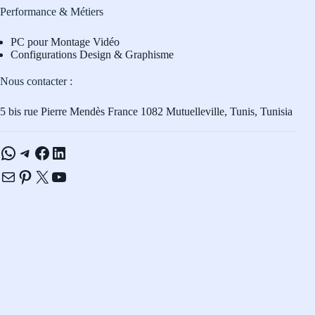
Performance & Métiers
PC pour Montage Vidéo
Configurations Design & Graphisme
Nous contacter :
5 bis rue Pierre Mendès France 1082 Mutuelleville, Tunis, Tunisia
WhatsApp
Telegram
Facebook
LinkedIn
E-mail
Pinterest
X
YouTube