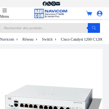
Passer
au
contenu
Panier
Menu
d’achat
Recherche
de
produits
Navicom
Réseau
Switch
Cisco Catalyst 1200 C1200-8