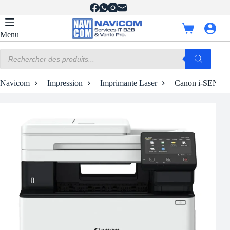
Passer
au
contenu
Panier
Menu
d’achat
Recherche
de
produits
Navicom
Impression
Imprimante Laser
Canon i-SENSY