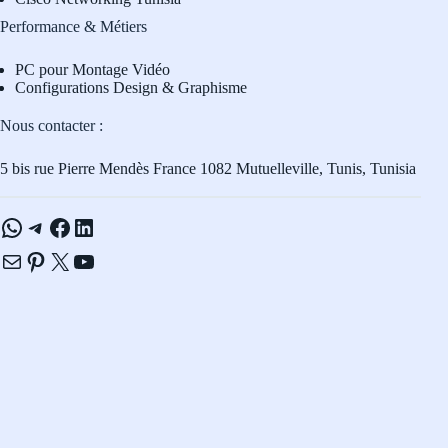
Performance & Métiers
PC pour Montage Vidéo
Configurations Design & Graphisme
Nous contacter :
5 bis rue Pierre Mendès France 1082 Mutuelleville, Tunis, Tunisia
WhatsApp
Telegram
Facebook
LinkedIn
E-mail
Pinterest
X
YouTube