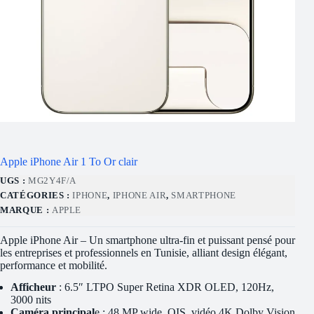
Apple iPhone Air 1 To Or clair
UGS :
MG2Y4F/A
CATÉGORIES :
IPHONE
,
IPHONE AIR
,
SMARTPHONE
MARQUE :
APPLE
Apple iPhone Air – Un smartphone ultra-fin et puissant pensé pour
les entreprises et professionnels en Tunisie, alliant design élégant,
performance et mobilité.
Afficheur
: 6.5″ LTPO Super Retina XDR OLED, 120Hz,
3000 nits
Caméra principal
e : 48 MP wide, OIS, vidéo 4K Dolby Vision