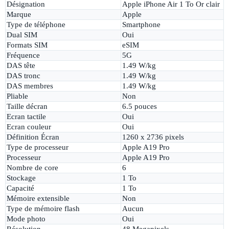
Désignation
Apple iPhone Air 1 To Or clair
Marque
Apple
Type de téléphone
Smartphone
Dual SIM
Oui
Formats SIM
eSIM
Fréquence
5G
DAS tête
1.49 W/kg
DAS tronc
1.49 W/kg
DAS membres
1.49 W/kg
Pliable
Non
Taille décran
6.5 pouces
Ecran tactile
Oui
Ecran couleur
Oui
Définition Écran
1260 x 2736 pixels
Type de processeur
Apple A19 Pro
Processeur
Apple A19 Pro
Nombre de core
6
Stockage
1 To
Capacité
1 To
Mémoire extensible
Non
Type de mémoire flash
Aucun
Mode photo
Oui
Résolution
48 Megapixels