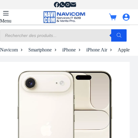
Passer
au
contenu
Panier
Menu
d’achat
Recherche
de
produits
Navicom
Smartphone
iPhone
iPhone Air
Apple iPho