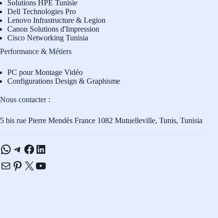
Solutions HPE Tunisie
Dell Technologies Pro
L
enovo Infrastructure & Legion
Canon Solutions d'Impression
Cisco Networking Tunisia
Performance & Métiers
PC pour Montage Vidéo
Configurations Design & Graphisme
Nous contacter :
5 bis rue Pierre Mendès France 1082 Mutuelleville, Tunis, Tunisia
WhatsApp
Telegram
Facebook
LinkedIn
E-mail
Pinterest
X
YouTube