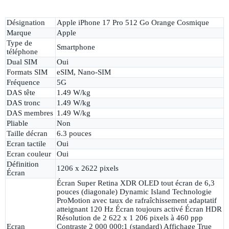
Désignation
Apple iPhone 17 Pro 512 Go Orange Cosmique
Marque
Apple
Type de
Smartphone
téléphone
Dual SIM
Oui
Formats SIM
eSIM, Nano-SIM
Fréquence
5G
DAS tête
1.49 W/kg
DAS tronc
1.49 W/kg
DAS membres
1.49 W/kg
Pliable
Non
Taille décran
6.3 pouces
Ecran tactile
Oui
Ecran couleur
Oui
Définition
1206 x 2622 pixels
Écran
Écran Super Retina XDR OLED tout écran de 6,3
pouces (diagonale) Dynamic Island Technologie
ProMotion avec taux de rafraîchissement adaptatif
atteignant 120 Hz Écran toujours activé Écran HDR
Résolution de 2 622 x 1 206 pixels à 460 ppp
Ecran
Contraste 2 000 000:1 (standard) Affichage True