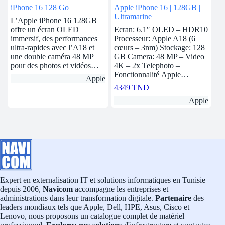
iPhone 16 128 Go
Apple iPhone 16 | 128GB |
Ultramarine
L’Apple iPhone 16 128GB
offre un écran OLED
Ecran: 6.1″ OLED – HDR10
immersif, des performances
Processeur: Apple A18 (6
ultra-rapides avec l’A18 et
cœurs – 3nm) Stockage: 128
une double caméra 48 MP
GB Camera: 48 MP – Video
pour des photos et vidéos…
4K – 2x Telephoto –
Fonctionnalité Apple…
Apple
4349
TND
Apple
Expert en externalisation IT et solutions informatiques en Tunisie
depuis 2006,
Navicom
accompagne les entreprises et
administrations dans leur transformation digitale.
Partenaire
des
leaders mondiaux tels que Apple, Dell, HPE, Asus, Cisco et
Lenovo, nous proposons un catalogue complet de matériel