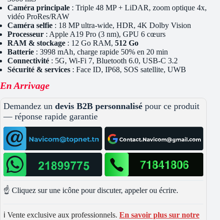
Caméra principale
: Triple 48 MP + LiDAR, zoom optique 4x,
vidéo ProRes/RAW
Caméra selfie
: 18 MP ultra-wide, HDR, 4K Dolby Vision
Processeur
: Apple A19 Pro (3 nm), GPU 6 cœurs
RAM & stockage
: 12 Go RAM,
512 Go
Batterie
: 3998 mAh, charge rapide 50% en 20 min
Connectivité
: 5G, Wi-Fi 7, Bluetooth 6.0, USB-C 3.2
Sécurité & services
: Face ID, IP68, SOS satellite, UWB
En Arrivage
Demandez un
devis B2B personnalisé
pour ce produit
— réponse rapide garantie
☝️ Cliquez sur une icône pour discuter, appeler ou écrire.
ℹ️ Vente exclusive aux professionnels.
En savoir plus sur notre