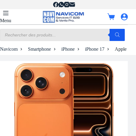
Passer
au
contenu
Panier
Menu
d’achat
Recherche
de
produits
Navicom
Smartphone
iPhone
iPhone 17
Apple iPh