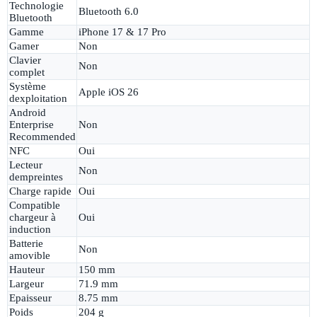
Technologie
Bluetooth 6.0
Bluetooth
Gamme
iPhone 17 & 17 Pro
Gamer
Non
Clavier
Non
complet
Système
Apple iOS 26
dexploitation
Android
Enterprise
Non
Recommended
NFC
Oui
Lecteur
Non
dempreintes
Charge rapide
Oui
Compatible
chargeur à
Oui
induction
Batterie
Non
amovible
Hauteur
150 mm
Largeur
71.9 mm
Epaisseur
8.75 mm
Poids
204 g