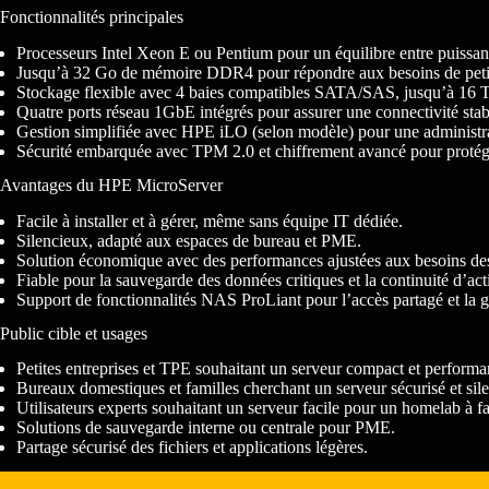
Fonctionnalités principales
Processeurs Intel Xeon E ou Pentium pour un équilibre entre puissance
Jusqu’à 32 Go de mémoire DDR4 pour répondre aux besoins de petit
Stockage flexible avec 4 baies compatibles SATA/SAS, jusqu’à 16 To, 
Quatre ports réseau 1GbE intégrés pour assurer une connectivité stab
Gestion simplifiée avec HPE iLO (selon modèle) pour une administra
Sécurité embarquée avec TPM 2.0 et chiffrement avancé pour protég
Avantages du HPE MicroServer
Facile à installer et à gérer, même sans équipe IT dédiée.
Silencieux, adapté aux espaces de bureau et PME.
Solution économique avec des performances ajustées aux besoins des 
Fiable pour la sauvegarde des données critiques et la continuité d’acti
Support de fonctionnalités NAS ProLiant pour l’accès partagé et la ge
Public cible et usages
Petites entreprises et TPE souhaitant un serveur compact et performa
Bureaux domestiques et familles cherchant un serveur sécurisé et sil
Utilisateurs experts souhaitant un serveur facile pour un homelab à f
Solutions de sauvegarde interne ou centrale pour PME.
Partage sécurisé des fichiers et applications légères.