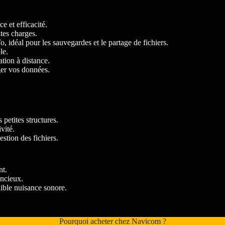
 et efficacité.
es charges.
idéal pour les sauvegardes et le partage de fichiers.
le.
tion à distance.
er vos données.
petites structures.
vité.
stion des fichiers.
nt.
encieux.
aible nuisance sonore.
Pourquoi acheter chez Navicom ?