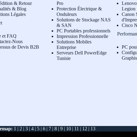
édition & Retour
Pro
L
enovo 
alités & Blog
Protection Électrique &
Legion
tions Légales
Onduleurs
Canon S
Solutions de Stockage NAS
d'Impre
rt
& SAN
Cisco N
PC Portables professionnels
Performan
e et FAQ
Impression Professionnelle
tactez-Nous
Solutions Mobiles
cessus de Devis B2B
PC pou
Entreprise
Configu
Serveurs Dell PowerEdge
Graphi
Tunisie
temap:
1
|
2
|
3
|
4
|
5
|
6
|
7
|
8
|
9
|
10
|
11
|
12
|
13