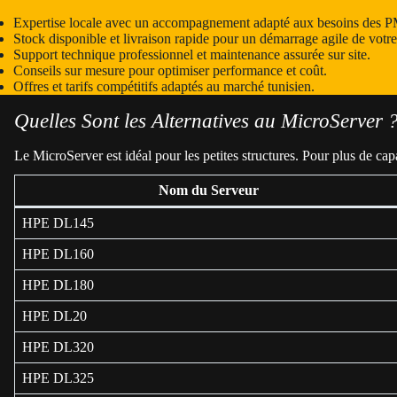
Expertise locale avec un accompagnement adapté aux besoins des P
Stock disponible et livraison rapide pour un démarrage agile de votre
Support technique professionnel et maintenance assurée sur site.
Conseils sur mesure pour optimiser performance et coût.
Offres et tarifs compétitifs adaptés au marché tunisien.
Quelles Sont les Alternatives au MicroServer 
Le MicroServer est idéal pour les petites structures. Pour plus de ca
Nom du Serveur
HPE DL145
HPE DL160
HPE DL180
HPE DL20
HPE DL320
HPE DL325