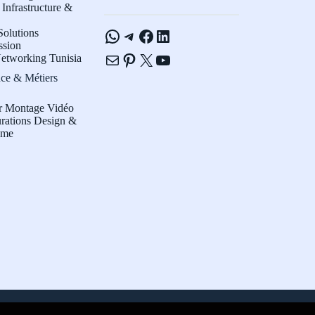
Infrastructure &
WhatsApp
Telegram
Facebook
LinkedIn
olutions
ssion
E-mail
Pinterest
X
YouTube
etworking Tunisia
ce & Métiers
r Montage Vidéo
rations Design &
sme