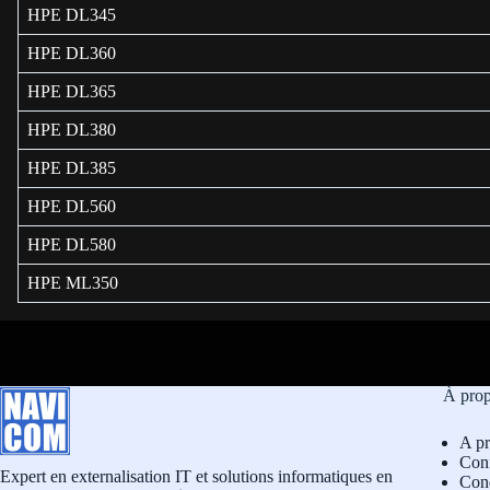
HPE DL345
HPE DL360
HPE DL365
HPE DL380
HPE DL385
HPE DL560
HPE DL580
HPE ML350
À pro
A p
Conf
Expert en externalisation IT et solutions informatiques en
Cond