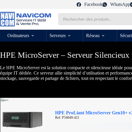
Passer
Facebook
WhatsApp
au
contenu
Recherche
de
produits
Ordinateurs
Serveurs
Réseau
Sécuri
HPE MicroServer – Serveur Silencieux
Le HPE MicroServer est la solution compacte et silencieuse idéale pour l
équipe IT dédiée. Ce serveur allie simplicité d’utilisation et performanc
stockage, sauvegarde et partage de fichiers, tout en respectant le confo
HPE ProLiant MicroServer Gen10+ v2 
Ref: P54649-421