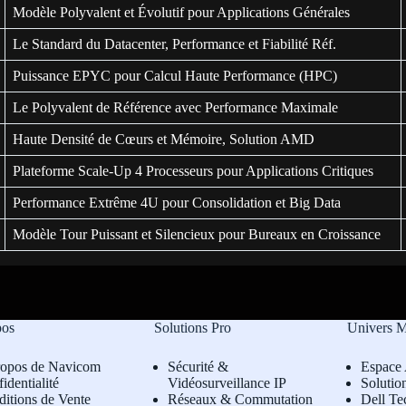
Modèle Polyvalent et Évolutif pour Applications Générales
Le Standard du Datacenter, Performance et Fiabilité Réf.
Puissance EPYC pour Calcul Haute Performance (HPC)
Le Polyvalent de Référence avec Performance Maximale
Haute Densité de Cœurs et Mémoire, Solution AMD
Plateforme Scale-Up 4 Processeurs pour Applications Critiques
Performance Extrême 4U pour Consolidation et Big Data
Modèle Tour Puissant et Silencieux pour Bureaux en Croissance
pos
Solutions Pro
Univers 
ropos de Navicom
Sécurité &
Espace 
identialité
Vidéosurveillance IP
Solutio
itions de Vente
Réseaux & Commutation
Dell Te