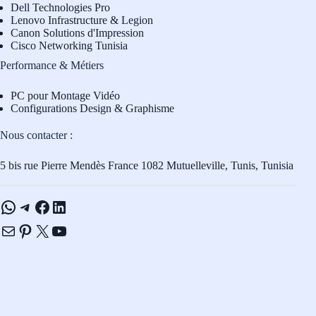
Dell Technologies Pro
L
enovo Infrastructure & Legion
Canon Solutions d'Impression
Cisco Networking Tunisia
Performance & Métiers
PC pour Montage Vidéo
Configurations Design & Graphisme
Nous contacter :
5 bis rue Pierre Mendès France 1082 Mutuelleville, Tunis, Tunisia
WhatsApp
Telegram
Facebook
LinkedIn
E-mail
Pinterest
X
YouTube