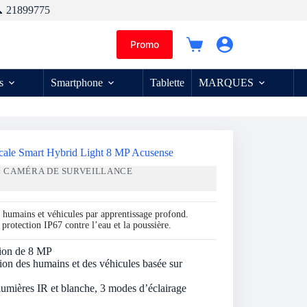
 21899775
Promo
Panier
d’achat
s
Smartphone
Tablette
MARQUES
ocale Smart Hybrid Light 8 MP Acusense
:
CAMÉRA DE SURVEILLANCE
 humains et véhicules par apprentissage profond.
protection IP67 contre l’eau et la poussière.
tion de 8 MP
tion des humains et des véhicules basée sur
 lumières IR et blanche, 3 modes d’éclairage