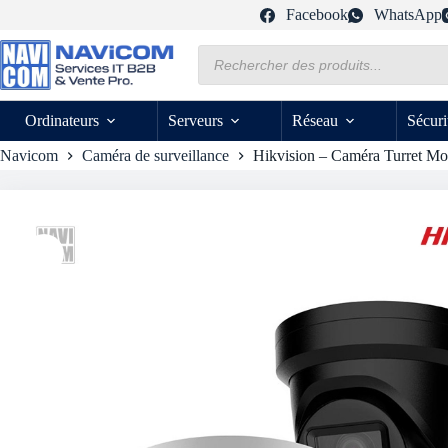
Passer
Facebook
WhatsApp
au
contenu
Recherche
de
produits
Ordinateurs
Serveurs
Réseau
Sécuri
Navicom
Caméra de surveillance
Hikvision – Caméra Turret Mo