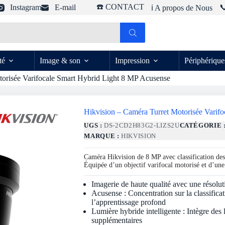
☎️ CONTACT
Instagram
E-mail

ℹ️ A propos de Nous
té
Image & son
Impression
Périphérique
torisée Varifocale Smart Hybrid Light 8 MP Acusense
Hikvision – Caméra Turret Motorisée Varif
UGS :
DS-2CD2H83G2-LIZS2U
CATÉGORIE 
MARQUE :
HIKVISION
Caméra Hikvision de 8 MP avec classification des
Équipée d’un objectif varifocal motorisé et d’une 
Imagerie de haute qualité avec une résolu
Acusense : Concentration sur la classifica
l’apprentissage profond
Lumière hybride intelligente : Intègre des
supplémentaires