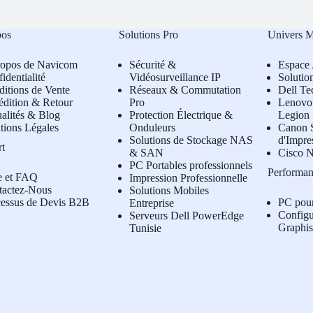
pos
Solutions Pro
Univers 
ropos de Navicom
Sécurité &
Espace 
identialité
Vidéosurveillance IP
Solutio
itions de Vente
Réseaux & Commutation
Dell Te
édition & Retour
Pro
L
enovo 
alités & Blog
Protection Électrique &
Legion
tions Légales
Onduleurs
Canon S
Solutions de Stockage NAS
d'Impre
rt
& SAN
Cisco N
PC Portables professionnels
Performan
e et FAQ
Impression Professionnelle
tactez-Nous
Solutions Mobiles
cessus de Devis B2B
PC pou
Entreprise
Configu
Serveurs Dell PowerEdge
Graphi
Tunisie