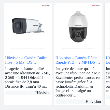
Hikvision – Caméra Bullet
Hikvision – Caméra Dôme
Hi
Fixe – 5 MP | DS-
Rapide PTZ – 2 MP | DS-
to
2CE17H0T-IT3F
2AE5225TI-A
MP
Imagerie de haute qualité
Imagerie de haute qualité
Im
avec une résolution de 5 MP,
avec une résolution de 2 MP
av
2 560 × 1 944 Objectif à
Excellentes performances en
19
focale fixe de 2,8 mm
basse lumière grâce à la
co
Distance IR jusqu’à 40 m…
technologie DarkFighter
ou
Image claire malgré un
te
Hikvision
contre-jour…
Hikvision