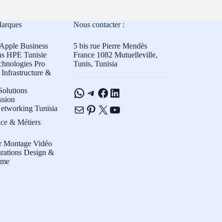
Marques
Nous contacter :
Apple Business
5 bis rue Pierre Mendès
ns HPE Tunisie
France 1082 Mutuelleville,
chnologies Pro
Tunis, Tunisia
Infrastructure &
WhatsApp
Telegram
Facebook
LinkedIn
olutions
ssion
E-mail
Pinterest
X
YouTube
etworking Tunisia
ce & Métiers
r Montage Vidéo
rations Design &
sme