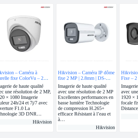
kvision – Caméra à
Hikvision – Caméra IP dôme
Hikvisio
urelle fixe ColorVu – 2
fixe 2 MP | 2.8mm | DS-
Fixe – 2
 | DS-2CE70DF0T-MF
2CD1123G0E-I
2CE17D
agerie de haute qualité
Imagerie de haute qualité
Imagerie
ec une résolution de 2 MP,
avec une résolution de 2 MP
avec une
20 × 1080 Imagerie
Excellentes performances en
1920 × 1
uleur 24h/24 et 7j/7 avec
basse lumière Technologie
focale f
verture F1.0 La
de compression H.265+
Distanc
chnologie 3D DNR…
efficace Résistant à l’eau et
à…
Hikvision
Hikvision