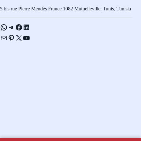
5 bis rue Pierre Mendès France 1082 Mutuelleville, Tunis, Tunisia
WhatsApp
Telegram
Facebook
LinkedIn
E-mail
Pinterest
X
YouTube