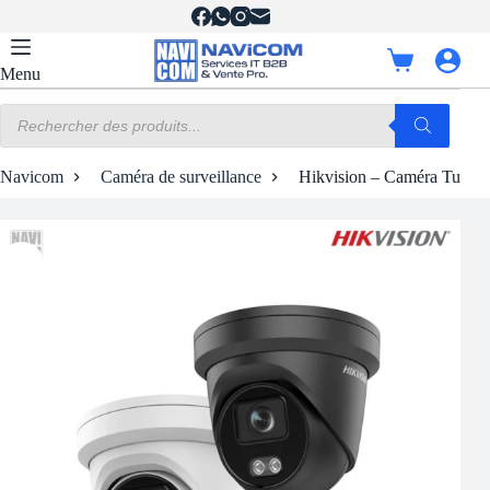
Passer
au
contenu
Panier
Menu
d’achat
Recherche
de
produits
Navicom
Caméra de surveillance
Hikvision – Caméra Turret