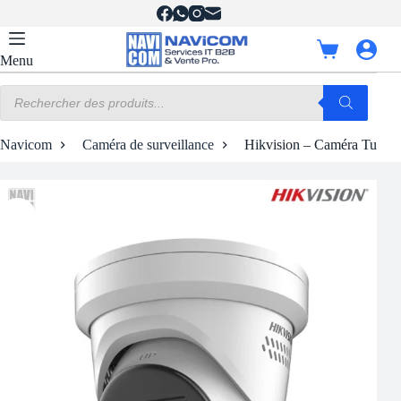
Passer
au
contenu
Panier
Menu
d’achat
Recherche
de
produits
Navicom
Caméra de surveillance
Hikvision – Caméra Turret