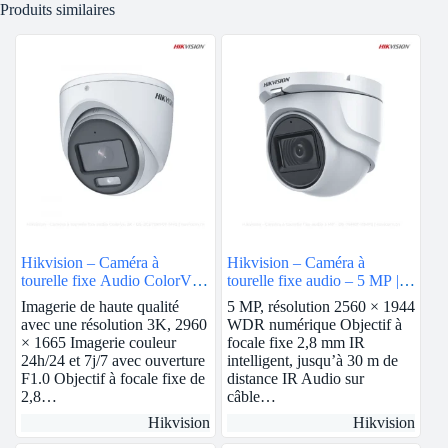
Produits similaires
Hikvision – Caméra à
Hikvision – Caméra à
tourelle fixe Audio ColorVu
tourelle fixe audio – 5 MP |
3K | DS-2CE70KF0T-MFS
DS-76H0T-ITMFS
Imagerie de haute qualité
5 MP, résolution 2560 × 1944
avec une résolution 3K, 2960
WDR numérique Objectif à
× 1665 Imagerie couleur
focale fixe 2,8 mm IR
24h/24 et 7j/7 avec ouverture
intelligent, jusqu’à 30 m de
F1.0 Objectif à focale fixe de
distance IR Audio sur
2,8…
câble…
Hikvision
Hikvision