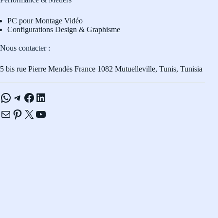
PC pour Montage Vidéo
Configurations Design & Graphisme
Nous contacter :
5 bis rue Pierre Mendès France 1082 Mutuelleville, Tunis, Tunisia
WhatsApp
Telegram
Facebook
LinkedIn
E-mail
Pinterest
X
YouTube