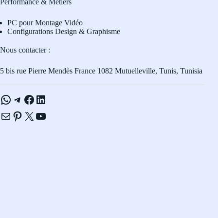
Performance & Métiers
PC pour Montage Vidéo
Configurations Design & Graphisme
Nous contacter :
5 bis rue Pierre Mendès France 1082 Mutuelleville, Tunis, Tunisia
WhatsApp
Telegram
Facebook
LinkedIn
E-mail
Pinterest
X
YouTube