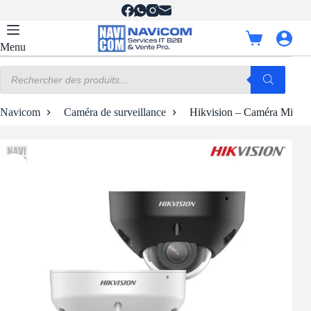
Passer
au
contenu
Panier
Menu
d’achat
Recherche
de
produits
Navicom
Caméra de surveillance
Hikvision – Caméra Mini 