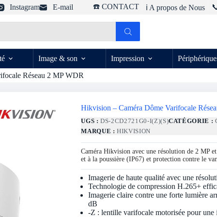
☎️ CONTACT
Instagram
E-mail

ℹ️ A propos de Nous
té
Image & son
Impression
Périphérique
rifocale Réseau 2 MP WDR
Hikvision – Caméra Dôme Varifocale Rés
UGS :
DS-2CD2721G0-I(Z)(S)
CATÉGORIE :
MARQUE :
HIKVISION
Caméra Hikvision avec une résolution de 2 MP et
et à la poussière (IP67) et protection contre le v
Imagerie de haute qualité avec une résolu
Technologie de compression H.265+ effic
Imagerie claire contre une forte lumière a
dB
-Z : lentille varifocale motorisée pour une 