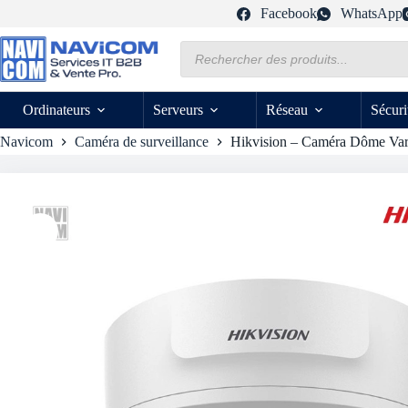
Passer
Facebook
WhatsApp
au
contenu
Recherche
de
produits
Ordinateurs
Serveurs
Réseau
Sécuri
Navicom
Caméra de surveillance
Hikvision – Caméra Dôme Va