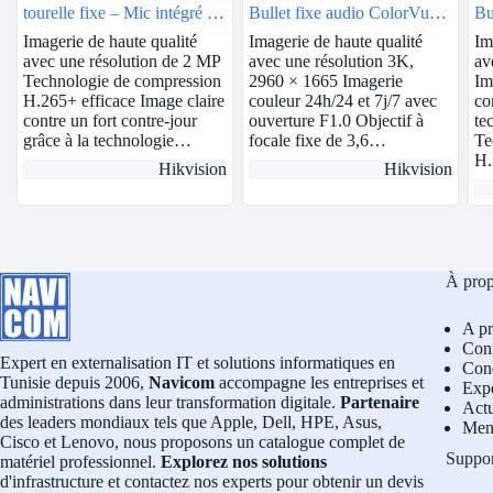
tourelle fixe – Mic intégré | 2
Bullet fixe audio ColorVu
Bu
MP | 2.8mm | DS-
3K | DS-2CE10KF0T-FS
D
Imagerie de haute qualité
Imagerie de haute qualité
Im
2CD1323G0-IUF
avec une résolution de 2 MP
avec une résolution 3K,
av
Technologie de compression
2960 × 1665 Imagerie
Im
H.265+ efficace Image claire
couleur 24h/24 et 7j/7 avec
co
contre un fort contre-jour
ouverture F1.0 Objectif à
te
grâce à la technologie…
focale fixe de 3,6…
Te
H
Hikvision
Hikvision
À pro
A p
Conf
Expert en externalisation IT et solutions informatiques en
Cond
Tunisie depuis 2006,
Navicom
accompagne les entreprises et
Exp
administrations dans leur transformation digitale.
Partenaire
Actu
des leaders mondiaux tels que Apple, Dell, HPE, Asus,
Men
Cisco et Lenovo, nous proposons un catalogue complet de
Suppo
matériel professionnel.
Explorez nos solutions
d'infrastructure et contactez nos experts pour obtenir un devis