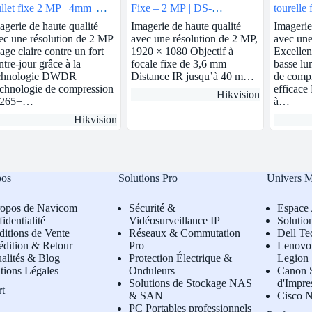
llet fixe 2 MP | 4mm |
Fixe – 2 MP | DS-
tourelle
S-2CD1T23G0-I
2CE17D0T-IT3F
2.8mm 
agerie de haute qualité
Imagerie de haute qualité
Imagerie
ec une résolution de 2 MP
avec une résolution de 2 MP,
avec une
age claire contre un fort
1920 × 1080 Objectif à
Excellen
ntre-jour grâce à la
focale fixe de 3,6 mm
basse lu
chnologie DWDR
Distance IR jusqu’à 40 m…
de comp
chnologie de compression
efficace 
Hikvision
.265+…
à…
Hikvision
pos
Solutions Pro
Univers 
ropos de Navicom
Sécurité &
Espace 
identialité
Vidéosurveillance IP
Solutio
itions de Vente
Réseaux & Commutation
Dell Te
édition & Retour
Pro
L
enovo 
alités & Blog
Protection Électrique &
Legion
tions Légales
Onduleurs
Canon S
Solutions de Stockage NAS
d'Impre
rt
& SAN
Cisco N
PC Portables professionnels