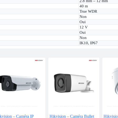
2.8 mm – 12 mm
40 m
True WDR
Non
Oui
12 V
Oui
Non
IK10, IP67
kvision – Caméra IP
Hikvision – Caméra Bullet
Hikvisio