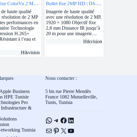
 fixe ColorVu 2 MP |
Bullet fixe 2MP HD | DS-
| DS-2CD1327G0-L
2CE16D0T-EXIF
 de haute qualité
Imagerie de haute qualité
 résolution de 2 MP
avec une résolution de 2 MP,
tes performances en
1920 × 1080 Objectif fixe
mière Technologie
2,8 mm Distance IR jusqu’à
ression H.265+
20 m pour une imagerie…
Résistant à l’eau et
Hikvision
Hikvision
Marques
Nous contacter :
Apple Business
5 bis rue Pierre Mendès
ns HPE Tunisie
France 1082 Mutuelleville,
chnologies Pro
Tunis, Tunisia
Infrastructure &
WhatsApp
Telegram
Facebook
LinkedIn
olutions
ssion
E-mail
Pinterest
X
YouTube
etworking Tunisia