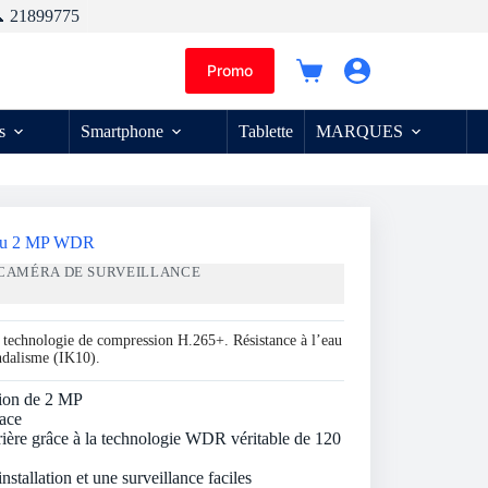
 21899775
Promo
Panier
d’achat
s
Smartphone
Tablette
MARQUES
eau 2 MP WDR
CAMÉRA DE SURVEILLANCE
 technologie de compression H.265+. Résistance à l’eau
andalisme (IK10).
tion de 2 MP
ace
rrière grâce à la technologie WDR véritable de 120
installation et une surveillance faciles