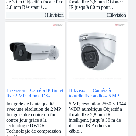
de 30 m Objectif à focale fixe
focale fixe 3,6 mm Distance
2,8 mm Résistant à…
IR jusqu’à 80 m pour…
Hikvision
Hikvision
Hikvision – Caméra IP Bullet
Hikvision – Caméra à
fixe 2 MP | 4mm | DS-
tourelle fixe audio – 5 MP |
2CD1T23G0-I
DS-76H0T-ITMFS
Imagerie de haute qualité
5 MP, résolution 2560 × 1944
avec une résolution de 2 MP
WDR numérique Objectif à
Image claire contre un fort
focale fixe 2,8 mm IR
contre-jour grâce à la
intelligent, jusqu’à 30 m de
technologie DWDR
distance IR Audio sur
Technologie de compression
câble…