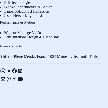
Dell Technologies Pro
L
enovo Infrastructure & Legion
Canon Solutions d'Impression
Cisco Networking Tunisia
Performance & Métiers
PC pour Montage Vidéo
Configurations Design & Graphisme
Nous contacter :
5 bis rue Pierre Mendès France 1082 Mutuelleville, Tunis, Tunisia
WhatsApp
Telegram
Facebook
LinkedIn
E-mail
Pinterest
X
YouTube