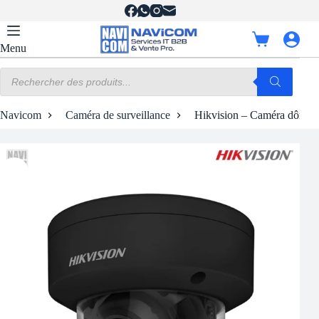
Passer
au
contenu
Panier
Menu
d’achat
Recherche
de
produits
Navicom
Caméra de surveillance
Hikvision – Caméra dôme mo