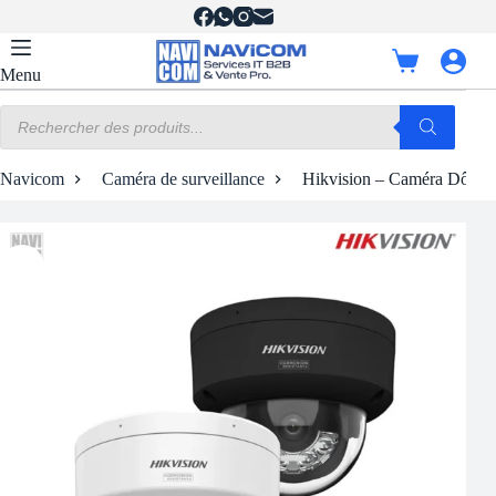
Passer
au
contenu
Panier
Menu
d’achat
Recherche
de
produits
Navicom
Caméra de surveillance
Hikvision – Caméra Dôme 