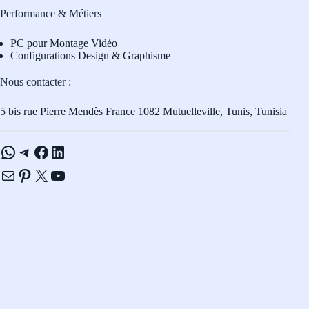
Performance & Métiers
PC pour Montage Vidéo
Configurations Design & Graphisme
Nous contacter :
5 bis rue Pierre Mendès France 1082 Mutuelleville, Tunis, Tunisia
WhatsApp
Telegram
Facebook
LinkedIn
E-mail
Pinterest
X
YouTube