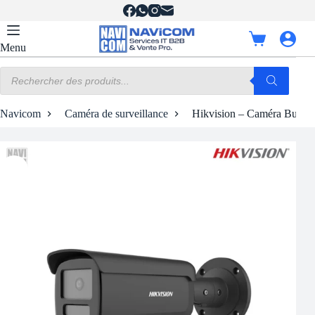
Passer
au
contenu
Panier
Menu
d’achat
Recherche
de
produits
Navicom
Caméra de surveillance
Hikvision – Caméra Bullet