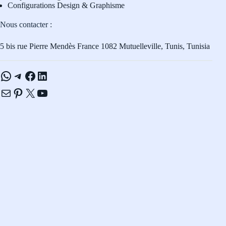
Configurations Design & Graphisme
Nous contacter :
5 bis rue Pierre Mendès France 1082 Mutuelleville, Tunis, Tunisia
WhatsApp
Telegram
Facebook
LinkedIn
E-mail
Pinterest
X
YouTube