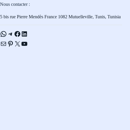
Nous contacter :
5 bis rue Pierre Mendès France 1082 Mutuelleville, Tunis, Tunisia
WhatsApp
Telegram
Facebook
LinkedIn
E-mail
Pinterest
X
YouTube