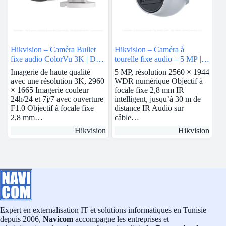
Hikvision – Caméra Bullet
Hikvision – Caméra à
fixe audio ColorVu 3K | DS-
tourelle fixe audio – 5 MP |
2CE12KF0T-FS
DS-76H0T-ITMFS
Imagerie de haute qualité
5 MP, résolution 2560 × 1944
avec une résolution 3K, 2960
WDR numérique Objectif à
× 1665 Imagerie couleur
focale fixe 2,8 mm IR
24h/24 et 7j/7 avec ouverture
intelligent, jusqu’à 30 m de
F1.0 Objectif à focale fixe
distance IR Audio sur
2,8 mm…
câble…
Hikvision
Hikvision
Expert en externalisation IT et solutions informatiques en Tunisie
depuis 2006,
Navicom
accompagne les entreprises et