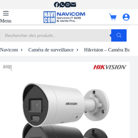
Passer
au
contenu
Panier
Menu
d’achat
Recherche
de
produits
Navicom
Caméra de surveillance
Hikvision – Caméra Bullet 