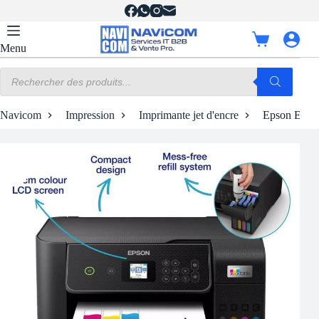
Passer
au
contenu
Panier
Menu
d’achat
Recherche
de
produits
Navicom
Impression
Imprimante jet d'encre
Epson EcoTa