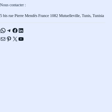
Nous contacter :
5 bis rue Pierre Mendès France 1082 Mutuelleville, Tunis, Tunisia
WhatsApp
Telegram
Facebook
LinkedIn
E-mail
Pinterest
X
YouTube