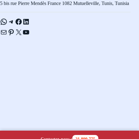
5 bis rue Pierre Mendès France 1082 Mutuelleville, Tunis, Tunisia
WhatsApp
Telegram
Facebook
LinkedIn
E-mail
Pinterest
X
YouTube
Copyright © 2026 - Navicom Tunisie