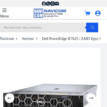
Passer
au
contenu
Panier
Menu
d’achat
Recherche
de
produits
Navicom
Serveur
Dell PowerEdge R7625 / AMD Epyc 9554