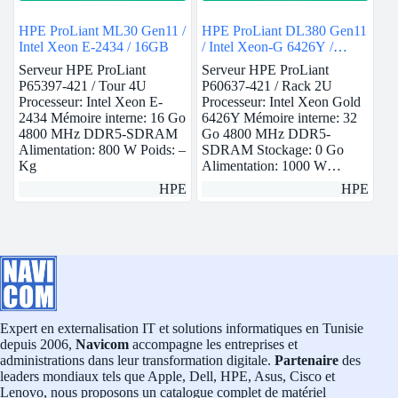
HPE ProLiant ML30 Gen11 /
HPE ProLiant DL380 Gen11
Intel Xeon E-2434 / 16GB
/ Intel Xeon-G 6426Y /
32GB
Serveur HPE ProLiant
Serveur HPE ProLiant
P65397-421 / Tour 4U
P60637-421 / Rack 2U
Processeur: Intel Xeon E-
Processeur: Intel Xeon Gold
2434 Mémoire interne: 16 Go
6426Y Mémoire interne: 32
4800 MHz DDR5-SDRAM
Go 4800 MHz DDR5-
Alimentation: 800 W Poids: –
SDRAM Stockage: 0 Go
Kg
Alimentation: 1000 W…
HPE
HPE
Expert en externalisation IT et solutions informatiques en Tunisie
depuis 2006,
Navicom
accompagne les entreprises et
administrations dans leur transformation digitale.
Partenaire
des
leaders mondiaux tels que Apple, Dell, HPE, Asus, Cisco et
Lenovo, nous proposons un catalogue complet de matériel