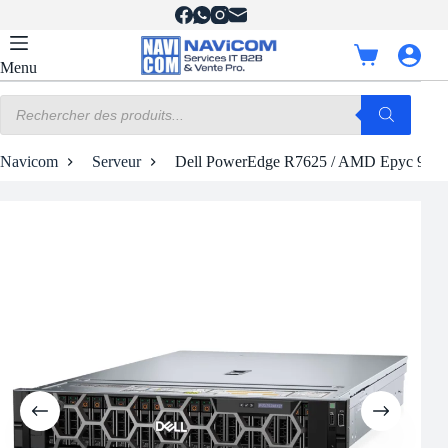
Passer
au
contenu
Panier
Menu
d’achat
Recherche
de
produits
Navicom
Serveur
Dell PowerEdge R7625 / AMD Epyc 9354