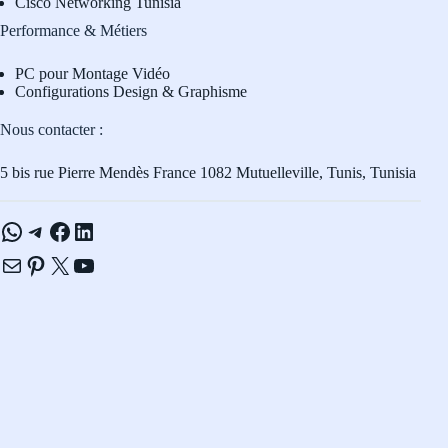
Cisco Networking Tunisia
Performance & Métiers
PC pour Montage Vidéo
Configurations Design & Graphisme
Nous contacter :
5 bis rue Pierre Mendès France 1082 Mutuelleville, Tunis, Tunisia
WhatsApp
Telegram
Facebook
LinkedIn
E-mail
Pinterest
X
YouTube