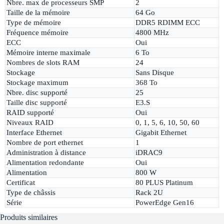
Nbre. max de processeurs SMP
2
Taille de la mémoire
64 Go
Type de mémoire
DDR5 RDIMM ECC
Fréquence mémoire
4800 MHz
ECC
Oui
Mémoire interne maximale
6 To
Nombres de slots RAM
24
Stockage
Sans Disque
Stockage maximum
368 To
Nbre. disc supporté
25
Taille disc supporté
E3.S
RAID supporté
Oui
Niveaux RAID
0, 1, 5, 6, 10, 50, 60
Interface Ethernet
Gigabit Ethernet
Nombre de port ethernet
1
Administration à distance
iDRAC9
Alimentation redondante
Oui
Alimentation
800 W
Certificat
80 PLUS Platinum
Type de châssis
Rack 2U
Série
PowerEdge Gen16
Produits similaires