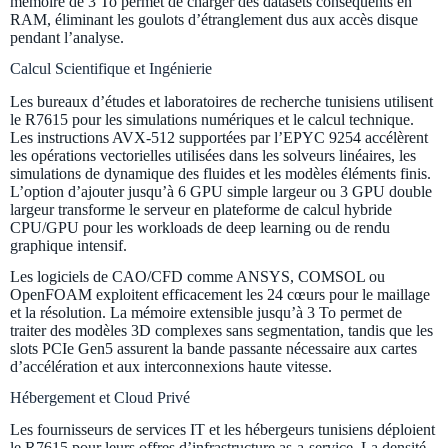
mémoire de 3 To permet de charger des datasets conséquents en
RAM, éliminant les goulots d’étranglement dus aux accès disque
pendant l’analyse.
Calcul Scientifique et Ingénierie
Les bureaux d’études et laboratoires de recherche tunisiens utilisent
le R7615 pour les simulations numériques et le calcul technique.
Les instructions AVX-512 supportées par l’EPYC 9254 accélèrent
les opérations vectorielles utilisées dans les solveurs linéaires, les
simulations de dynamique des fluides et les modèles éléments finis.
L’option d’ajouter jusqu’à 6 GPU simple largeur ou 3 GPU double
largeur transforme le serveur en plateforme de calcul hybride
CPU/GPU pour les workloads de deep learning ou de rendu
graphique intensif.
Les logiciels de CAO/CFD comme ANSYS, COMSOL ou
OpenFOAM exploitent efficacement les 24 cœurs pour le maillage
et la résolution. La mémoire extensible jusqu’à 3 To permet de
traiter des modèles 3D complexes sans segmentation, tandis que les
slots PCIe Gen5 assurent la bande passante nécessaire aux cartes
d’accélération et aux interconnexions haute vitesse.
Hébergement et Cloud Privé
Les fournisseurs de services IT et les hébergeurs tunisiens déploient
le R7615 pour leurs offres d’infrastructure as-a-service. La densité