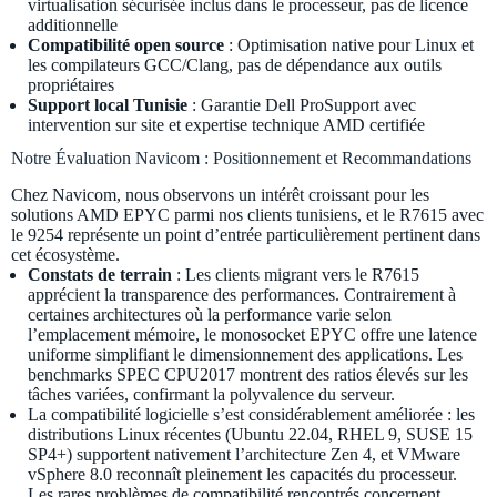
virtualisation sécurisée inclus dans le processeur, pas de licence
additionnelle
Compatibilité open source
: Optimisation native pour Linux et
les compilateurs GCC/Clang, pas de dépendance aux outils
propriétaires
Support local Tunisie
: Garantie Dell ProSupport avec
intervention sur site et expertise technique AMD certifiée
Notre Évaluation Navicom : Positionnement et Recommandations
Chez Navicom, nous observons un intérêt croissant pour les
solutions AMD EPYC parmi nos clients tunisiens, et le R7615 avec
le 9254 représente un point d’entrée particulièrement pertinent dans
cet écosystème.
Constats de terrain
: Les clients migrant vers le R7615
apprécient la transparence des performances. Contrairement à
certaines architectures où la performance varie selon
l’emplacement mémoire, le monosocket EPYC offre une latence
uniforme simplifiant le dimensionnement des applications. Les
benchmarks SPEC CPU2017 montrent des ratios élevés sur les
tâches variées, confirmant la polyvalence du serveur.
La compatibilité logicielle s’est considérablement améliorée : les
distributions Linux récentes (Ubuntu 22.04, RHEL 9, SUSE 15
SP4+) supportent nativement l’architecture Zen 4, et VMware
vSphere 8.0 reconnaît pleinement les capacités du processeur.
Les rares problèmes de compatibilité rencontrés concernent