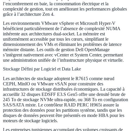
l’encombrement en baie, la consommation électrique et la
complexité de gestion, tout en améliorant les performances globales
grâce à l’architecture Zen 4.
Les environnements VMware vSphere et Microsoft Hyper-V
bénéficient particulièrement de l’absence de complexité NUMA
inhérente aux architectures dual-socket. La mémoire est
uniformément accessible par tous les cœurs, simplifiant le
dimensionnement des VMs et éliminant les problèmes de latence
mémoire distante. Les outils de gestion Dell OpenManage
s’intègrent nativement avec vCenter et System Center, permettant
une administration unifiée de l’infrastructure physique et virtuelle.
Stockage Défini par Logiciel et Data Lake
Les architectes de stockage adoptent le R7615 comme nœud
CEPH, MinIO ou VMware vSAN pour construire des
infrastructures de stockage distribuées économiques. La capacité à
accueillir 32 disques EDSFF E3.S Gen5 offre une densité brute de
245 To de stockage NVMe ultra-rapide, ou 368 To en configuration
SAS/SATA mixte. Le contrôleur RAID PERC H965i assure la
protection des données pour les partitions système, tandis que les
disques de données peuvent être présentés en mode HBA pour les
moteurs de stockage logiciels.
Les entreprises tunisiennes accumulant des volumes croissants de