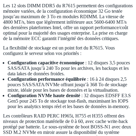
Les 12 slots DIMM DDR5 du R7615 permettent des configurations
mémoire variées, de la configuration économique 32 Go testée
jusqu’au maximum de 3 To en modules RDIMM. La vitesse de
4800 MT/s, bien que légèrement inférieure aux 5600-6400 MT/s
des dernières plateformes Intel, offre un rapport performance/coût
optimal pour la majorité des usages enterprise. La prise en charge
de la mémoire ECC garantit l’intégrité des données critiques.
La flexibilité de stockage est un point fort du R7615. Vous
configurez le serveur selon vos priorités :
Configuration capacitive économique
: 12 disques 3,5 pouces
SAS/SATA jusqu’à 240 To pour les archives, les backups et les
data lakes de données froides.
Configuration performance équilibrée
: 16 à 24 disques 2,5
pouces SAS/SATA/NVMe offrant jusqu’à 368 To de stockage
mixte, idéale pour les bases de données et la virtualisation.
Configuration NVMe haute densité
: 32 disques EDSFF E3.S
Gen5 pour 245 To de stockage tout-flash, maximisant les IOPS
pour les analytics temps réel et les bases de données in-memory.
Les contrôleurs RAID PERC H965i, H755 et H355 offrent des
niveaux de protection matérielle de 0 à 60, avec cache write-back
protégé par batterie. Le sous-système de boot BOSS-N1 avec deux
SSD M.2 NVMe en miroir assure la disponibilité du système