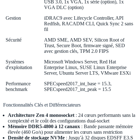
USB 3.0, 1x VGA, 1x série (option), 1x
VGA DLC (option)
Gestion
iDRAC9 avec Lifecycle Controller, API
Redfish, RACADM CLI, Quick Sync 2 sans
fil
Sécurité
AMD SME, AMD SEV, Silicon Root of
Trust, Secure Boot, firmware signé, SED
avec gestion clés, TPM 2.0 FIPS
Systèmes
Microsoft Windows Server, Red Hat
d'exploitation
Enterprise Linux, SUSE Linux Enterprise
Server, Ubuntu Server LTS, VMware ESXi
Performance
SPECspeed2017_int_base = 15.3,
benchmark
SPECspeed2017_int_peak = 15.5
Fonctionnalités Clés et Différenciateurs
Architecture Zen 4 monosocket
: 24 cœurs performants sans la
complexité et le coût des configurations dual-socket
Mémoire DDR5-4800 à 12 canaux
: Bande passante mémoire
élevée (460 Go/s) pour alimenter les cœurs sans restriction
Densité de stockage NVMe
: Jusqu’à 32 disques EDSFF E3.S