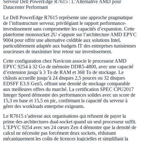
Serveur Dell PowerEdge R7615 : L’Alternative AMD pour
Datacenter Performant
Le Dell PowerEdge R7615 représente une approche pragmatique
de l’infrastructure serveur, privilégiant le rapport performance-
investissement sans compromettre les capacités d’expansion. Cette
plateforme monosocket 2U s’appuie sur l’architecture AMD EPYC
9004 pour offrir une alternative crédible aux solutions Intel,
particulièrement adaptée aux budgets IT des entreprises tunisiennes
soucieuses de maximiser leur retour sur investissement.
Cette configuration chez Navicom associe le processeur AMD
EPYC 9254 à 32 Go de mémoire DDR5-4800, avec une capacité
d’extension jusqu’à 3 To de RAM et 368 To de stockage. Le
châssis accueille jusqu’à 24 disques 2,5 pouces ou 32 disques
EDSFF E3.S Gen5, offrant une densité de stockage comparable
aux meilleures offres du marché. La certification SPEC CPU2017
Integer Speed démontre des performances solides avec un score de
15,3 en base et 15,5 en pic, confirmant la capacité du serveur à
gérer des workloads enterprise exigeants.
Le R7615 s’adresse aux organisations qui refusent de payer la
prime des architectures dual-socket quand un seul processeur suffit.
L’EPYC 9254 avec ses 24 cœurs Zen 4 démontre que la densité de
calcul ne nécessite pas forcément deux sockets, réduisant
mécaniquement les coûts de licences logicielles et simplifiant la