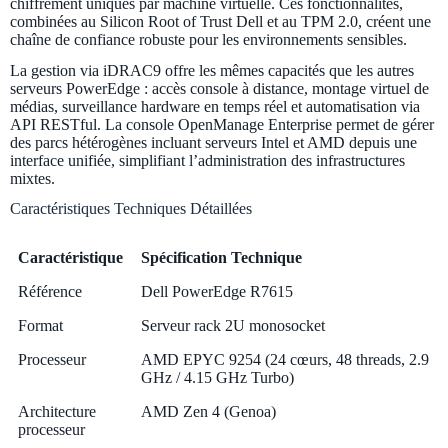
chiffrement uniques par machine virtuelle. Ces fonctionnalités,
combinées au Silicon Root of Trust Dell et au TPM 2.0, créent une
chaîne de confiance robuste pour les environnements sensibles.
La gestion via iDRAC9 offre les mêmes capacités que les autres
serveurs PowerEdge : accès console à distance, montage virtuel de
médias, surveillance hardware en temps réel et automatisation via
API RESTful. La console OpenManage Enterprise permet de gérer
des parcs hétérogènes incluant serveurs Intel et AMD depuis une
interface unifiée, simplifiant l’administration des infrastructures
mixtes.
Caractéristiques Techniques Détaillées
Caractéristique
Spécification Technique
Caractéristique
Spécification Technique
Référence
Dell PowerEdge R7615
Format
Serveur rack 2U monosocket
Processeur
AMD EPYC 9254 (24 cœurs, 48 threads, 2.9
GHz / 4.15 GHz Turbo)
Architecture
AMD Zen 4 (Genoa)
processeur