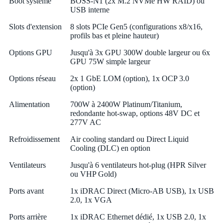
Boot système
BOSS-N1 (2x M.2 NVMe HW RAID) ou
USB interne
Slots d'extension
8 slots PCIe Gen5 (configurations x8/x16,
profils bas et pleine hauteur)
Options GPU
Jusqu'à 3x GPU 300W double largeur ou 6x
GPU 75W simple largeur
Options réseau
2x 1 GbE LOM (option), 1x OCP 3.0
(option)
Alimentation
700W à 2400W Platinum/Titanium,
redondante hot-swap, options 48V DC et
277V AC
Refroidissement
Air cooling standard ou Direct Liquid
Cooling (DLC) en option
Ventilateurs
Jusqu'à 6 ventilateurs hot-plug (HPR Silver
ou VHP Gold)
Ports avant
1x iDRAC Direct (Micro-AB USB), 1x USB
2.0, 1x VGA
Ports arrière
1x iDRAC Ethernet dédié, 1x USB 2.0, 1x