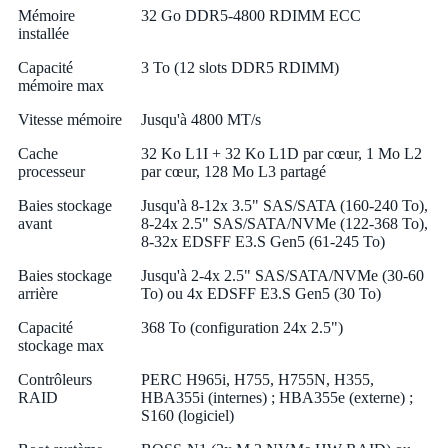
Mémoire
32 Go DDR5-4800 RDIMM ECC
installée
Capacité
3 To (12 slots DDR5 RDIMM)
mémoire max
Vitesse mémoire
Jusqu'à 4800 MT/s
Cache
32 Ko L1I + 32 Ko L1D par cœur, 1 Mo L2
processeur
par cœur, 128 Mo L3 partagé
Baies stockage
Jusqu'à 8-12x 3.5" SAS/SATA (160-240 To),
avant
8-24x 2.5" SAS/SATA/NVMe (122-368 To),
8-32x EDSFF E3.S Gen5 (61-245 To)
Baies stockage
Jusqu'à 2-4x 2.5" SAS/SATA/NVMe (30-60
arrière
To) ou 4x EDSFF E3.S Gen5 (30 To)
Capacité
368 To (configuration 24x 2.5")
stockage max
Contrôleurs
PERC H965i, H755, H755N, H355,
RAID
HBA355i (internes) ; HBA355e (externe) ;
S160 (logiciel)