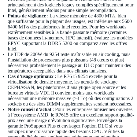
principalement des logiciels legacy compilés spécifiquement pour
Intel, généralement résolus par une simple recompilation.
Points de vigilance
: La vitesse mémoire de 4800 MT/s, bien
que suffisante pour la plupart des usages, est inférieure aux 5600-
6400 MT/s des plateformes Intel récentes. Pour les workloads
extrêmement sensibles à la bande passante mémoire (certaines
bases de données in-memory, HPC intensif), évaluez les modèles
EPYC supportant la DDR5-5200 ou comparez avec les offres
Intel.
Le TDP de 200W du 9254 reste maîtrisable en air cooling, mais
l’installation de processeurs plus puissants (48 cœurs et plus)
nécessitera probablement le passage au DLC pour maintenir des
températures acceptables dans nos climats tunisiens.
Cas d’usage optimaux
: Le R7615 9254 excelle pour la
virtualisation de densité moyenne, les nœuds de stockage
CEPH/vSAN, les plateformes d’analytique open source et les
bureaux virtuels VDI. Il convient moins aux workloads
nécessitant une mémoire massive (>3 To) où des configurations 2
sockets ou des slots DIMM supplémentaires seraient nécessaires.
Notre conseil d’achat
: Pour les entreprises tunisiennes ouvertes
à l’écosystème AMD, le R7615 offre un excellent rapport qualité-
prix avec une marge d’évolution significative. Privilégiez la
garantie ProSupport Plus et envisagez l’option DLC si vous
anticipez une croissance rapide des besoins CPU. Vérifiez la
compatibilité de vos applications critiques avant migration,