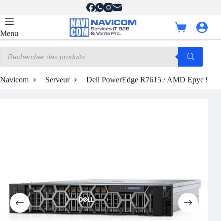
Passer
au
contenu
Panier
Menu
d’achat
Recherche
de
produits
Navicom
Serveur
Dell PowerEdge R7615 / AMD Epyc 9254