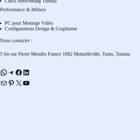
Cisco Networking Tunisia
Performance & Métiers
PC pour Montage Vidéo
Configurations Design & Graphisme
Nous contacter :
5 bis rue Pierre Mendès France 1082 Mutuelleville, Tunis, Tunisia
WhatsApp
Telegram
Facebook
LinkedIn
E-mail
Pinterest
X
YouTube