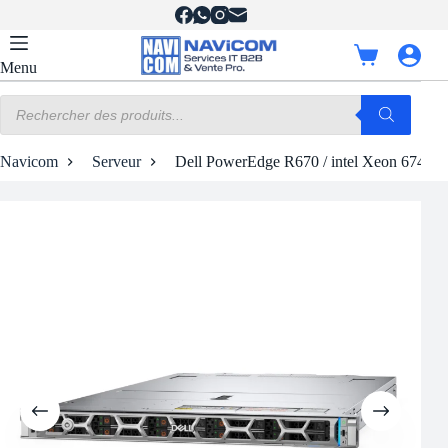
Passer
au
contenu
Panier
Menu
d’achat
Recherche
de
produits
Navicom
Serveur
Dell PowerEdge R670 / intel Xeon 6746E 