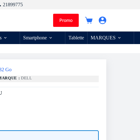
 21899775
Promo
Panier
d’achat
s
Smartphone
Tablette
MARQUES
 32 Go
MARQUE :
DELL
U