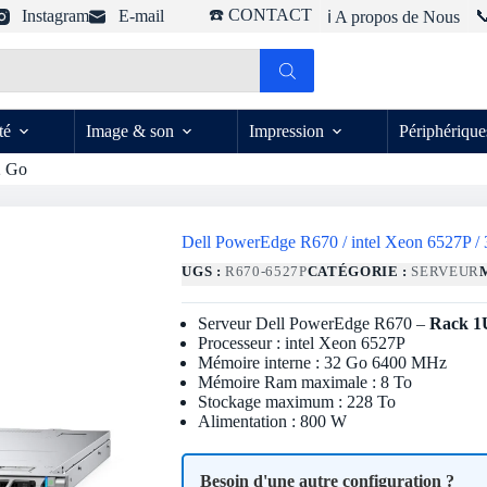
☎️ CONTACT
Instagram
E-mail

ℹ️ A propos de Nous
té
Image & son
Impression
Périphérique
2 Go
Dell PowerEdge R670 / intel Xeon 6527P /
UGS :
R670-6527P
CATÉGORIE :
SERVEUR
Serveur Dell PowerEdge R670 –
Rack 1
Processeur : intel Xeon 6527P
Mémoire interne : 32 Go 6400 MHz
Mémoire Ram maximale : 8 To
Stockage maximum : 228 To
Alimentation : 800 W
Besoin d'une autre configuration ?