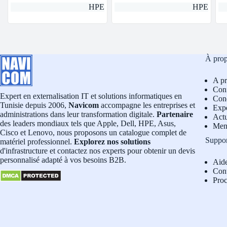
HPE
HPE
À pro
A p
Conf
Expert en externalisation IT et solutions informatiques en
Cond
Tunisie depuis 2006,
Navicom
accompagne les entreprises et
Exp
administrations dans leur transformation digitale.
Partenaire
Actu
des leaders mondiaux tels que Apple, Dell, HPE, Asus,
Men
Cisco et Lenovo, nous proposons un catalogue complet de
Suppo
matériel professionnel.
Explorez nos solutions
d'infrastructure et contactez nos experts pour obtenir un devis
personnalisé adapté à vos besoins B2B.
Aid
Con
Pro