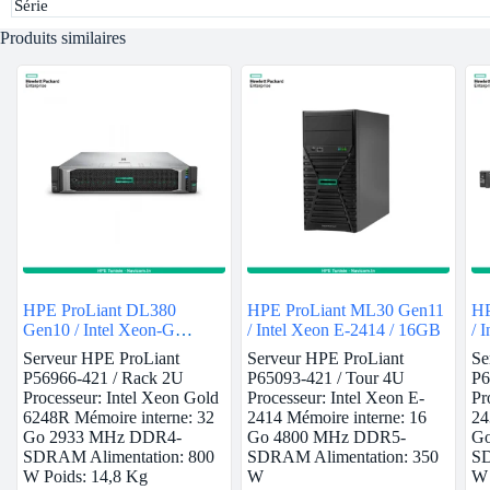
Série
Produits similaires
HPE ProLiant DL380
HPE ProLiant ML30 Gen11
HP
Gen10 / Intel Xeon-G
/ Intel Xeon E-2414 / 16GB
/ 
6248R / 32GB
Serveur HPE ProLiant
Serveur HPE ProLiant
Se
P56966-421 / Rack 2U
P65093-421 / Tour 4U
P6
Processeur: Intel Xeon Gold
Processeur: Intel Xeon E-
Pr
6248R Mémoire interne: 32
2414 Mémoire interne: 16
24
Go 2933 MHz DDR4-
Go 4800 MHz DDR5-
Go
SDRAM Alimentation: 800
SDRAM Alimentation: 350
SD
W Poids: 14,8 Kg
W
W