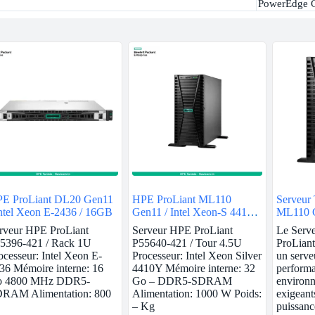
PowerEdge 
E ProLiant DL20 Gen11
HPE ProLiant ML110
Serveur
Intel Xeon E-2436 / 16GB
Gen11 / Intel Xeon-S 4410Y
ML110 
/ 32GB
rveur HPE ProLiant
Serveur HPE ProLiant
Le Serv
5396-421 / Rack 1U
P55640-421 / Tour 4.5U
ProLian
ocesseur: Intel Xeon E-
Processeur: Intel Xeon Silver
un serve
36 Mémoire interne: 16
4410Y Mémoire interne: 32
performa
 4800 MHz DDR5-
Go – DDR5-SDRAM
environn
RAM Alimentation: 800
Alimentation: 1000 W Poids:
exigeant
– Kg
puissanc