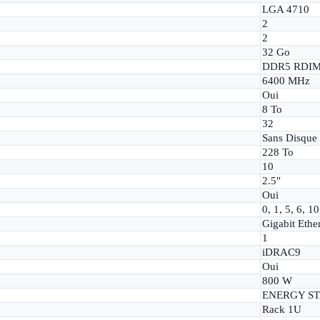
LGA 4710
2
2
32 Go
DDR5 RDI
6400 MHz
Oui
8 To
32
Sans Disque
228 To
10
2.5"
Oui
0, 1, 5, 6, 10
Gigabit Ethe
1
iDRAC9
Oui
800 W
ENERGY S
Rack 1U