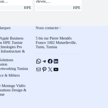
tion…
élevée,…
HPE
HPE
Marques
Nous contacter :
Apple Business
5 bis rue Pierre Mendès
ns HPE Tunisie
France 1082 Mutuelleville,
chnologies Pro
Tunis, Tunisia
Infrastructure &
WhatsApp
Telegram
Facebook
LinkedIn
olutions
ssion
E-mail
Pinterest
X
YouTube
etworking Tunisia
ce & Métiers
r Montage Vidéo
rations Design &
sme