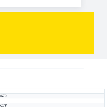
R670
6527P