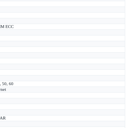
MM ECC
, 50, 60
rnet
TAR