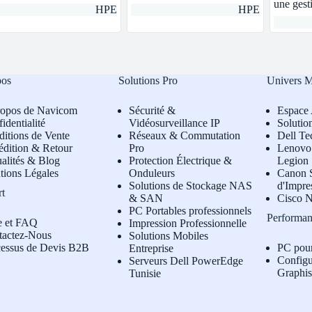
une ges
HPE
HPE
pos
Solutions Pro
Univers 
ropos de Navicom
Sécurité &
Espace 
identialité
Vidéosurveillance IP
Solutio
itions de Vente
Réseaux & Commutation
Dell Te
édition & Retour
Pro
L
enovo 
alités & Blog
Protection Électrique &
Legion
tions Légales
Onduleurs
Canon S
Solutions de Stockage NAS
d'Impre
rt
& SAN
Cisco N
PC Portables professionnels
Performan
e et FAQ
Impression Professionnelle
tactez-Nous
Solutions Mobiles
cessus de Devis B2B
PC pou
Entreprise
Configu
Serveurs Dell PowerEdge
Graphi
Tunisie