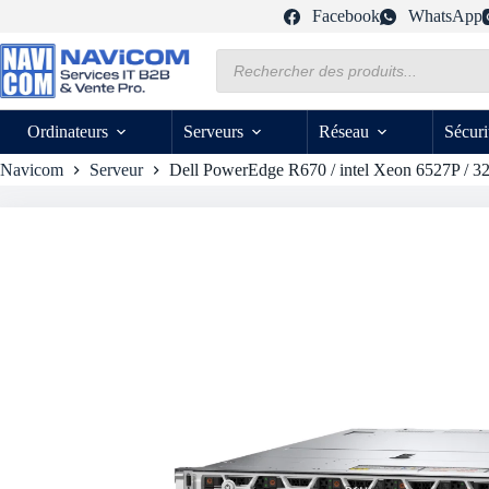
Passer
Facebook
WhatsApp
au
contenu
Recherche
de
produits
Ordinateurs
Serveurs
Réseau
Sécuri
Navicom
Serveur
Dell PowerEdge R670 / intel Xeon 6527P / 3