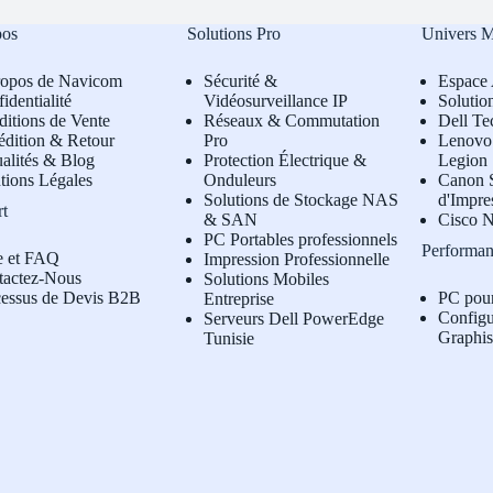
pos
Solutions Pro
Univers 
ropos de Navicom
Sécurité &
Espace 
identialité
Vidéosurveillance IP
Solutio
itions de Vente
Réseaux & Commutation
Dell Te
édition & Retour
Pro
L
enovo 
alités & Blog
Protection Électrique &
Legion
tions Légales
Onduleurs
Canon S
Solutions de Stockage NAS
d'Impre
rt
& SAN
Cisco N
PC Portables professionnels
Performan
e et FAQ
Impression Professionnelle
tactez-Nous
Solutions Mobiles
cessus de Devis B2B
PC pou
Entreprise
Configu
Serveurs Dell PowerEdge
Graphi
Tunisie