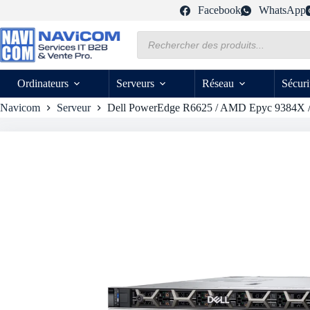
Passer
Facebook
WhatsApp
au
contenu
Recherche
de
produits
Ordinateurs
Serveurs
Réseau
Sécuri
Navicom
Serveur
Dell PowerEdge R6625 / AMD Epyc 9384X /