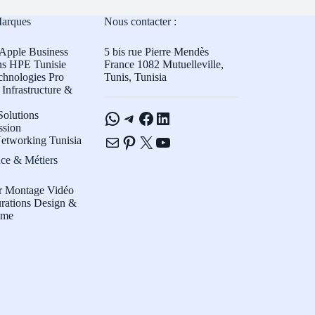
Marques
Nous contacter :
Apple Business
5 bis rue Pierre Mendès
ns HPE Tunisie
France 1082 Mutuelleville,
chnologies Pro
Tunis, Tunisia
Infrastructure &
WhatsApp
Telegram
Facebook
LinkedIn
olutions
ssion
E-mail
Pinterest
X
YouTube
etworking Tunisia
ce & Métiers
r Montage Vidéo
rations Design &
sme