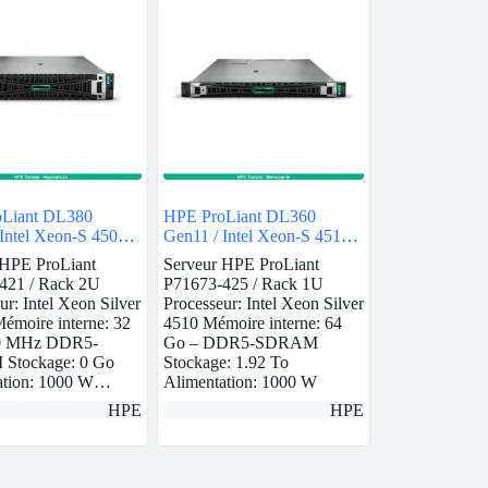
Liant DL380
HPE ProLiant DL360
 Intel Xeon-S 4509Y
Gen11 / Intel Xeon-S 4510 /
64GB
 HPE ProLiant
Serveur HPE ProLiant
421 / Rack 2U
P71673-425 / Rack 1U
ur: Intel Xeon Silver
Processeur: Intel Xeon Silver
émoire interne: 32
4510 Mémoire interne: 64
0 MHz DDR5-
Go – DDR5-SDRAM
Stockage: 0 Go
Stockage: 1.92 To
ation: 1000 W…
Alimentation: 1000 W
HPE
HPE