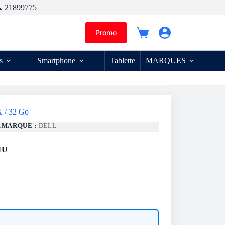
 21899775
Promo
Panier
d’achat
s
Smartphone
Tablette
MARQUES
 / 32 Go
R
MARQUE :
DELL
1U