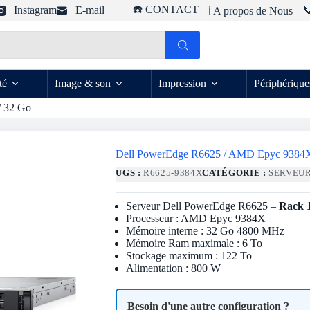
☎️ CONTACT
Instagram
E-mail

ℹ️ A propos de Nous
té
Image & son
Impression
Périphérique
 32 Go
Dell PowerEdge R6625 / AMD Epyc 9384X
UGS :
R6625-9384X
CATÉGORIE :
SERVEU
Serveur Dell PowerEdge R6625 –
Rack 
Processeur : AMD Epyc 9384X
Mémoire interne : 32 Go 4800 MHz
Mémoire Ram maximale : 6 To
Stockage maximum : 122 To
Alimentation : 800 W
Besoin d'une autre configuration ?