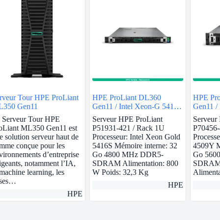
rveur Tour HPE ProLiant
HPE ProLiant DL360
HPE Pro
350 Gen11
Gen11 / Intel Xeon-G 5416S
Gen11 /
/ 32GB
/ 32GB
 Serveur Tour HPE
Serveur HPE ProLiant
Serveur
oLiant ML350 Gen11 est
P51931-421 / Rack 1U
P70456-
e solution serveur haut de
Processeur: Intel Xeon Gold
Processe
mme conçue pour les
5416S Mémoire interne: 32
4509Y M
vironnements d’entreprise
Go 4800 MHz DDR5-
Go 560
igeants, notamment l’IA,
SDRAM Alimentation: 800
SDRAM 
 machine learning, les
W Poids: 32,3 Kg
Aliment
ses…
HPE
HPE