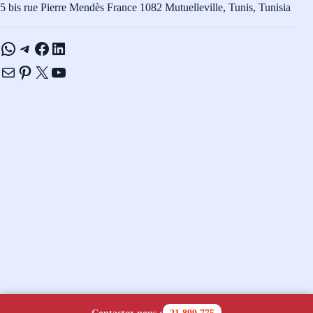
5 bis rue Pierre Mendès France 1082 Mutuelleville, Tunis, Tunisia
WhatsApp
Telegram
Facebook
LinkedIn
E-mail
Pinterest
X
YouTube
Copyright © 2026 - Navicom Tunisie