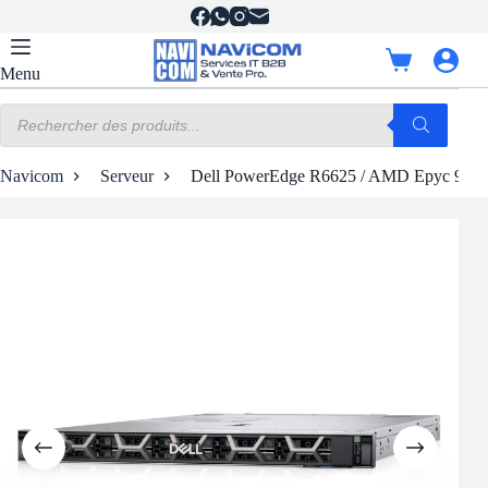
Passer
au
contenu
Panier
Menu
d’achat
Recherche
de
produits
Navicom
Serveur
Dell PowerEdge R6625 / AMD Epyc 9334