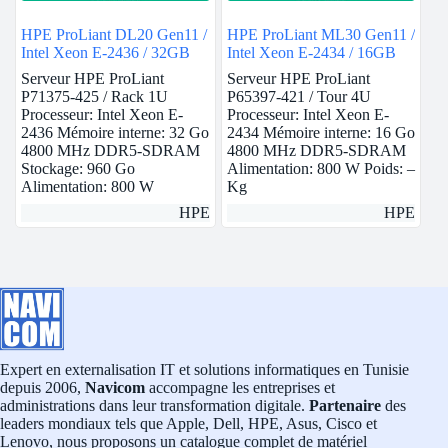
HPE ProLiant DL20 Gen11 /
HPE ProLiant ML30 Gen11 /
Intel Xeon E-2436 / 32GB
Intel Xeon E-2434 / 16GB
Serveur HPE ProLiant
Serveur HPE ProLiant
P71375-425 / Rack 1U
P65397-421 / Tour 4U
Processeur: Intel Xeon E-
Processeur: Intel Xeon E-
2436 Mémoire interne: 32 Go
2434 Mémoire interne: 16 Go
4800 MHz DDR5-SDRAM
4800 MHz DDR5-SDRAM
Stockage: 960 Go
Alimentation: 800 W Poids: –
Alimentation: 800 W
Kg
HPE
HPE
Expert en externalisation IT et solutions informatiques en Tunisie
depuis 2006,
Navicom
accompagne les entreprises et
administrations dans leur transformation digitale.
Partenaire
des
leaders mondiaux tels que Apple, Dell, HPE, Asus, Cisco et
Lenovo, nous proposons un catalogue complet de matériel