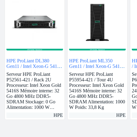
HPE ProLiant DL380
HPE ProLiant ML350
HP
Gen11 / Intel Xeon-G 5416S
Gen11 / Intel Xeon-G 5416S
/ 
/ 32GB
/ 32GB
Serveur HPE ProLiant
Serveur HPE ProLiant
Se
P52561-421 / Rack 2U
P55954-421 / Tour 4U
P6
Processeur: Intel Xeon Gold
Processeur: Intel Xeon Gold
Pr
5416S Mémoire interne: 32
5416S Mémoire interne: 32
24
Go 4800 MHz DDR5-
Go 4800 MHz DDR5-
Go
SDRAM Stockage: 0 Go
SDRAM Alimentation: 1000
SD
Alimentation: 1000 W…
W Poids: 33,8 Kg
W
HPE
HPE