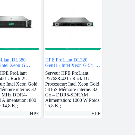
Liant DL380
HPE ProLiant DL320
 Intel Xeon-G
Gen11 / Intel Xeon-G 5416S
 32GB
/ 32GB
 HPE ProLiant
Serveur HPE ProLiant
421 / Rack 2U
P57688-421 / Rack 1U
ur: Intel Xeon Gold
Processeur: Intel Xeon Gold
émoire interne: 32
5416S Mémoire interne: 32
3 MHz DDR4-
Go – DDR5-SDRAM
limentation: 800
Alimentation: 1000 W Poids:
: 14,8 Kg
25,8 Kg
HPE
HPE