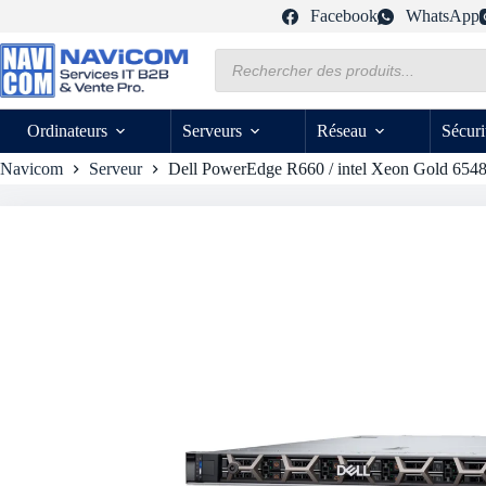
Passer
Facebook
WhatsApp
au
contenu
Recherche
de
produits
Ordinateurs
Serveurs
Réseau
Sécuri
Navicom
Serveur
Dell PowerEdge R660 / intel Xeon Gold 654