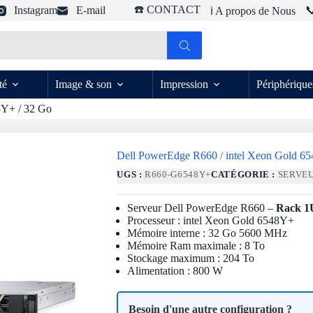
☎️ CONTACT
Instagram
E-mail

ℹ️ A propos de Nous
té
Image & son
Impression
Périphérique
8Y+ / 32 Go
Dell PowerEdge R660 / intel Xeon Gold 6
UGS :
R660-G6548Y+
CATÉGORIE :
SERVE
Serveur Dell PowerEdge R660 –
Rack 1
Processeur : intel Xeon Gold 6548Y+
Mémoire interne : 32 Go 5600 MHz
Mémoire Ram maximale : 8 To
Stockage maximum : 204 To
Alimentation : 800 W
Besoin d'une autre configuration ?