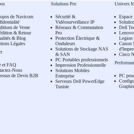
pos
Solutions Pro
Univers 
ropos de Navicom
Sécurité &
Espace 
identialité
Vidéosurveillance IP
Solutio
itions de Vente
Réseaux & Commutation
Dell Te
édition & Retour
Pro
L
enovo 
alités & Blog
Protection Électrique &
Legion
tions Légales
Onduleurs
Canon S
Solutions de Stockage NAS
d'Impre
rt
& SAN
Cisco N
PC Portables professionnels
Performan
e et FAQ
Impression Professionnelle
tactez-Nous
Solutions Mobiles
cessus de Devis B2B
PC pou
Entreprise
Configu
Serveurs Dell PowerEdge
Graphi
Tunisie