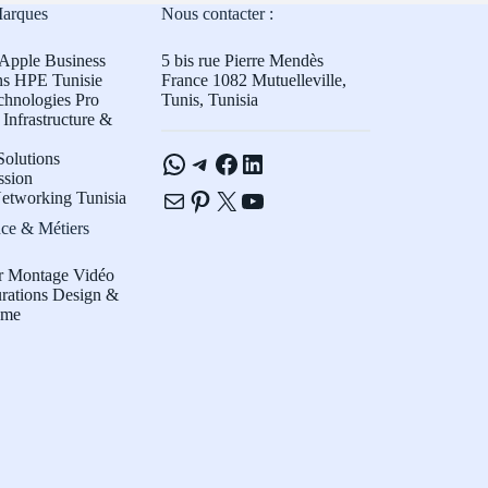
Marques
Nous contacter :
Apple Business
5 bis rue Pierre Mendès
ns HPE Tunisie
France 1082 Mutuelleville,
chnologies Pro
Tunis, Tunisia
Infrastructure &
WhatsApp
Telegram
Facebook
LinkedIn
olutions
ssion
E-mail
Pinterest
X
YouTube
etworking Tunisia
ce & Métiers
r Montage Vidéo
rations Design &
sme