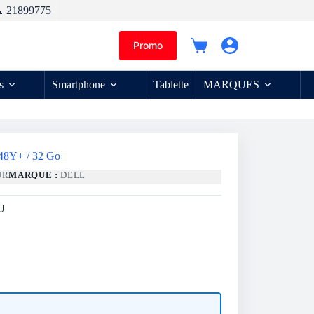
 21899775
Promo
Panier
d’achat
s
Smartphone
Tablette
MARQUES
548Y+ / 32 Go
UR
MARQUE :
DELL
U