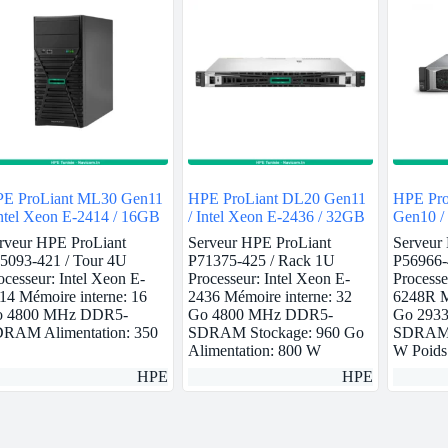
E ProLiant ML30 Gen11
HPE ProLiant DL20 Gen11
HPE Pro
Intel Xeon E-2414 / 16GB
/ Intel Xeon E-2436 / 32GB
Gen10 /
6248R /
rveur HPE ProLiant
Serveur HPE ProLiant
Serveur
5093-421 / Tour 4U
P71375-425 / Rack 1U
P56966-
ocesseur: Intel Xeon E-
Processeur: Intel Xeon E-
Processe
14 Mémoire interne: 16
2436 Mémoire interne: 32
6248R M
 4800 MHz DDR5-
Go 4800 MHz DDR5-
Go 293
RAM Alimentation: 350
SDRAM Stockage: 960 Go
SDRAM A
Alimentation: 800 W
W Poids
HPE
HPE