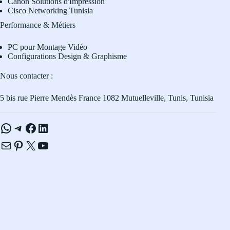
Canon Solutions d'Impression
Cisco Networking Tunisia
Performance & Métiers
PC pour Montage Vidéo
Configurations Design & Graphisme
Nous contacter :
5 bis rue Pierre Mendès France 1082 Mutuelleville, Tunis, Tunisia
WhatsApp
Telegram
Facebook
LinkedIn
E-mail
Pinterest
X
YouTube