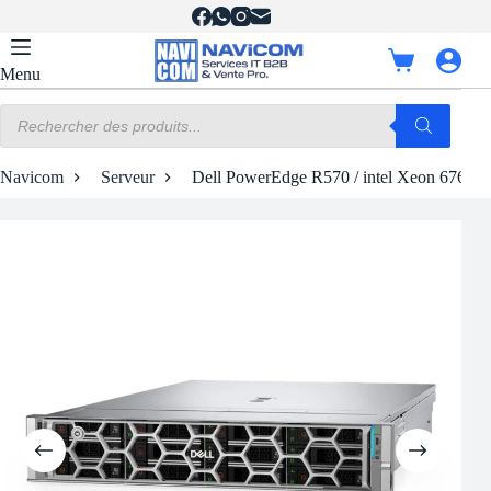
Passer
au
contenu
Panier
Menu
d’achat
Recherche
de
produits
Navicom
Serveur
Dell PowerEdge R570 / intel Xeon 6767P 