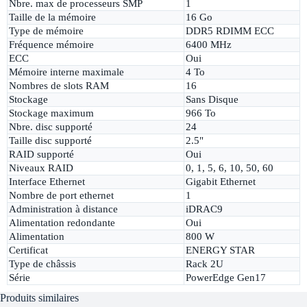
Nbre. max de processeurs SMP
1
Taille de la mémoire
16 Go
Type de mémoire
DDR5 RDIMM ECC
Fréquence mémoire
6400 MHz
ECC
Oui
Mémoire interne maximale
4 To
Nombres de slots RAM
16
Stockage
Sans Disque
Stockage maximum
966 To
Nbre. disc supporté
24
Taille disc supporté
2.5"
RAID supporté
Oui
Niveaux RAID
0, 1, 5, 6, 10, 50, 60
Interface Ethernet
Gigabit Ethernet
Nombre de port ethernet
1
Administration à distance
iDRAC9
Alimentation redondante
Oui
Alimentation
800 W
Certificat
ENERGY STAR
Type de châssis
Rack 2U
Série
PowerEdge Gen17
Produits similaires