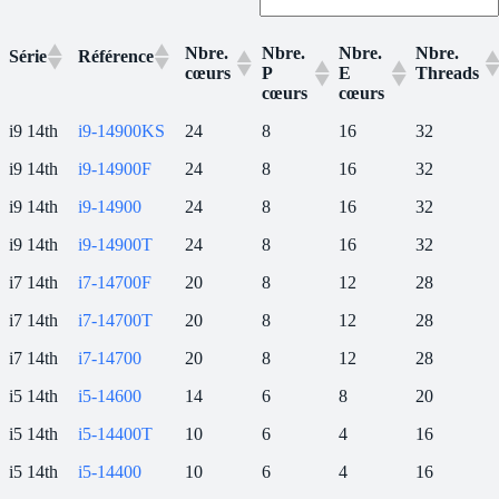
Nbre.
Nbre.
Nbre.
Nbre.
Série
Référence
cœurs
P
E
Threads
cœurs
cœurs
Nbre.
Nbre.
Nbre.
Nbre.
Série
Référence
i9 14th
i9-14900KS
24
8
16
32
cœurs
P
E
Threads
cœurs
cœurs
i9 14th
i9-14900F
24
8
16
32
i9 14th
i9-14900
24
8
16
32
i9 14th
i9-14900T
24
8
16
32
i7 14th
i7-14700F
20
8
12
28
i7 14th
i7-14700T
20
8
12
28
i7 14th
i7-14700
20
8
12
28
i5 14th
i5-14600
14
6
8
20
i5 14th
i5-14400T
10
6
4
16
i5 14th
i5-14400
10
6
4
16