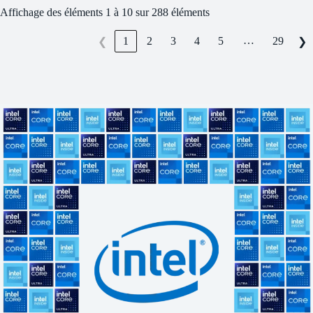
Affichage des éléments 1 à 10 sur 288 éléments
…
1
2
3
4
5
29
❮
❯