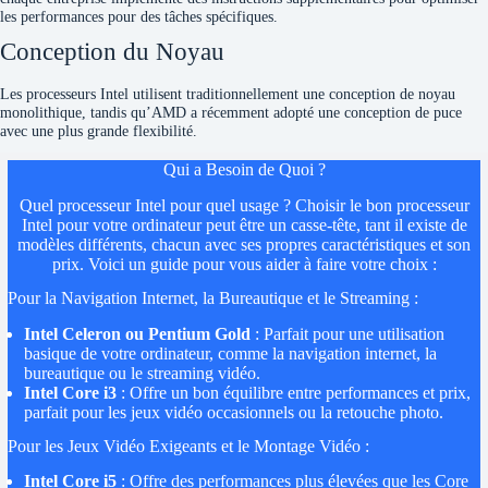
les performances pour des tâches spécifiques.
Conception du Noyau
Les processeurs Intel utilisent traditionnellement une conception de noyau
monolithique, tandis qu’AMD a récemment adopté une conception de puce
avec une plus grande flexibilité.
Qui a Besoin de Quoi ?
Quel processeur Intel pour quel usage ? Choisir le bon processeur
Intel pour votre ordinateur peut être un casse-tête, tant il existe de
modèles différents, chacun avec ses propres caractéristiques et son
prix. Voici un guide pour vous aider à faire votre choix :
Pour la Navigation Internet, la Bureautique et le Streaming :
Intel Celeron ou Pentium Gold
: Parfait pour une utilisation
basique de votre ordinateur, comme la navigation internet, la
bureautique ou le streaming vidéo.
Intel Core i3
: Offre un bon équilibre entre performances et prix,
parfait pour les jeux vidéo occasionnels ou la retouche photo.
Pour les Jeux Vidéo Exigeants et le Montage Vidéo :
Intel Core i5
: Offre des performances plus élevées que les Core