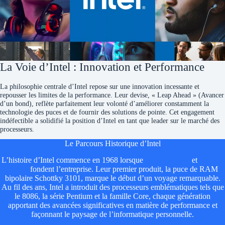
La Voie d’Intel : Innovation et Performance
La philosophie centrale d’Intel repose sur une innovation incessante et
repousser les limites de la performance. Leur devise, « Leap Ahead » (Avancer
d’un bond), reflète parfaitement leur volonté d’améliorer constamment la
technologie des puces et de fournir des solutions de pointe. Cet engagement
indéfectible a solidifié la position d’Intel en tant que leader sur le marché des
processeurs.
Le Parcours Historique d’Intel​
L’histoire d’Intel commence en 1968 lorsque
Robert Noyce
et
Gordon
Moore
fondent l’entreprise. Leur premier produit, la puce de RAM
bipolaire Schottky 3101, marque le début d’un voyage remarquable.
Au fil des ans, Intel a introduit des processeurs emblématiques tels que
le 8086, la série Pentium et la famille Core, chaque génération
apportant des avancées significatives en matière de performance et
façonnant le paysage de l’informatique personnelle.