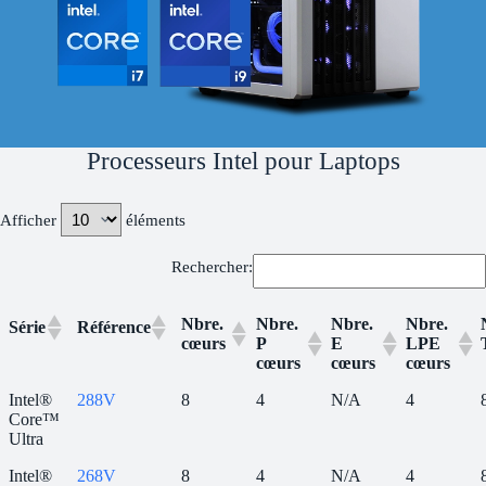
Processeurs Intel pour Laptops​
Afficher
éléments
Rechercher:
Nbre.
Nbre.
Nbre.
Nbre.
Série
Référence
cœurs
P
E
LPE
cœurs
cœurs
cœurs
Nbre.
Nbre.
Nbre.
Nbre.
Série
Référence
Intel®
288V
8
4
N/A
4
cœurs
P
E
LPE
Core™
cœurs
cœurs
cœurs
Ultra
Intel®
268V
8
4
N/A
4