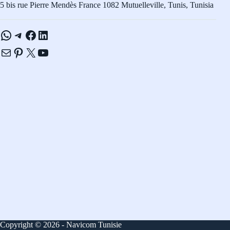
5 bis rue Pierre Mendès France 1082 Mutuelleville, Tunis, Tunisia
WhatsApp
Telegram
Facebook
LinkedIn
E-mail
Pinterest
X
YouTube
Copyright © 2026 - Navicom Tunisie