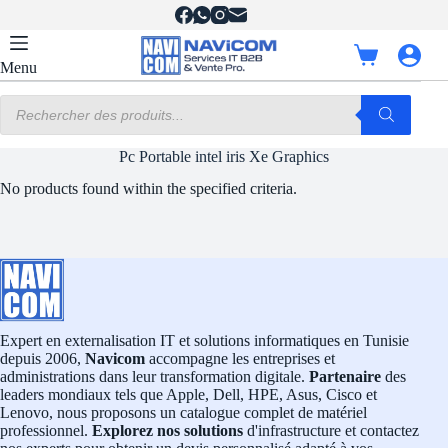
Passer
au
contenu
Panier
Menu
d’achat
Recherche
de
produits
Pc Portable intel iris Xe Graphics
No products found within the specified criteria.
Expert en externalisation IT et solutions informatiques en Tunisie
depuis 2006,
Navicom
accompagne les entreprises et
administrations dans leur transformation digitale.
Partenaire
des
leaders mondiaux tels que Apple, Dell, HPE, Asus, Cisco et
Lenovo, nous proposons un catalogue complet de matériel
professionnel.
Explorez nos solutions
d'infrastructure et contactez